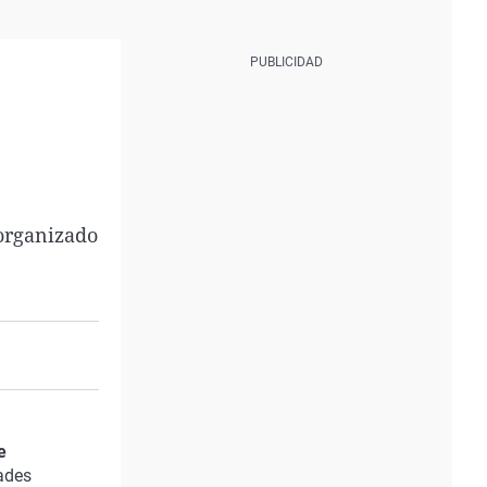
organizado
e
ades