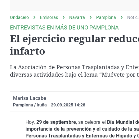
La rosa de los vientos
Caso
Extremadura
Gente viajera
Retornados
Galicia
Ondacero
Emisoras
Navarra
Pamplona
Notic
Como el perro y el
Equipo de investigación
La Rioja
ENTREVISTAS EN MÁS DE UNO PAMPLONA
gato
El ejercicio regular reduc
Operación Viuda
Navarra
Negra
País Vasco
infarto
La Asociación de Personas Trasplantadas y Enf
diversas actividades bajo el lema “Muévete por 
Marisa Lacabe
Pamplona / Iruña
|
29.09.2025 14:28
Hoy,
29 de septiembre
, se celebra el
Día Mundial d
importancia de la prevención y el cuidado de la s
Personas Trasplantadas y Enfermas de Hígado y 