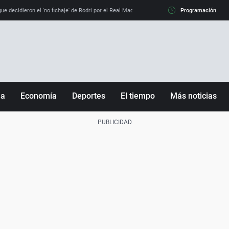
e decidieron el 'no fichaje' de Rodri por el Real Madrid y su 'sí' al Barça
Programación
La llamada de
ña
Economía
Deportes
El tiempo
Más noticias
Fútbol
Sociedad
Baloncesto
Mundo
Tenis
Salud
Motor
Cultura
Ciencia y Tecnología
adrid
Gastronomía
nciana
Medio ambiente