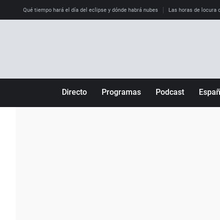
Qué tiempo hará el día del eclipse y dónde habrá nubes
Las horas de locura qu
Directo
Programas
Podcast
Espa
Más de uno
Los Perseguidos
Andalucía
Por fin
Malas decisiones
Aragón
Julia en la onda
Expedientes del más allá
Baleares
La brújula
El viaje del Guernica
Cantabria
Radioestadio
Invisibles
Cataluña
Radioestadio noche
Prohibido morirse
Comunidad de M
El colegio invisible
Esto no ha pasado
Comunitat Vale