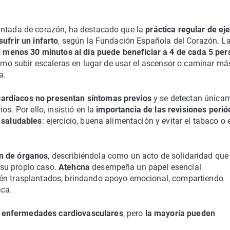
lantada de corazón, ha destacado que la
práctica regular de eje
ufrir un infarto
, según la Fundación Española del Corazón. L
 al menos 30 minutos al día puede beneficiar a 4 de cada 5 pe
mo subir escaleras en lugar de usar el ascensor o caminar má
a.
ardíacos no presentan síntomas previos
y se detectan única
os. Por ello, insistió en la
importancia de las revisiones perió
s saludables
: ejercicio, buena alimentación y evitar el tabaco o 
n de órganos
, describiéndola como un acto de solidaridad que
su propio caso.
Atehcna
desempeña un papel esencial
ecién trasplantados, brindando apoyo emocional, compartiendo
aca.
a enfermedades cardiovasculares
, pero
la mayoría pueden