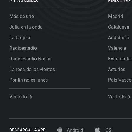
PROGRAMAS
EMISORAS
Más de uno
Madrid
Julia en la onda
Catalunya
La brújula
Andalucía
Radioestadio
Valencia
Radioestadio Noche
Extremadu
La rosa de los vientos
Asturias
Por fin no es lunes
País Vasco
Ver todo
Ver todo
DESCARGA LA APP
Android
iOS