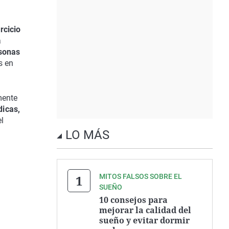
rcicio
a
rsonas
s en
mente
dicas,
el
LO MÁS
MITOS FALSOS SOBRE EL
SUEÑO
10 consejos para
mejorar la calidad del
sueño y evitar dormir