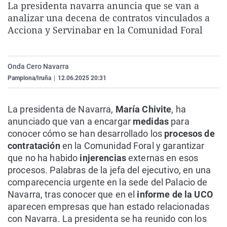
La presidenta navarra anuncia que se van a
La rosa de los vientos
Caso
Extremadura
Virales
analizar una decena de contratos vinculados a
Gente viajera
Retornados
Galicia
Televisión
Acciona y Servinabar en la Comunidad Foral
Como el perro y el gat
Equipo de investigaci
La Rioja
Elecciones
Operación Viuda Negr
Navarra
Onda Cero Navarra
Pamplona/Iruña
|
12.06.2025 20:31
País Vasco
La presidenta de Navarra,
María Chivite
, ha
anunciado que van a encargar
medidas
para
conocer cómo se han desarrollado los
procesos de
contratación
en la Comunidad Foral y garantizar
que no ha habido
injerencias
externas en esos
procesos. Palabras de la jefa del ejecutivo, en una
comparecencia urgente en la sede del Palacio de
Navarra, tras conocer que en el
informe de la UCO
aparecen empresas que han estado relacionadas
con Navarra. La presidenta se ha reunido con los