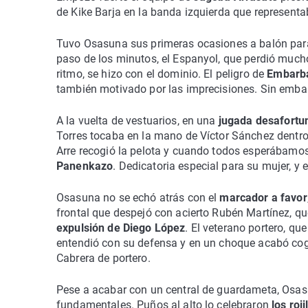
de Kike Barja en la banda izquierda que representab
Tuvo Osasuna sus primeras ocasiones a balón par
paso de los minutos, el Espanyol, que perdió mucho
ritmo, se hizo con el dominio. El peligro de
Embarba
también motivado por las imprecisiones. Sin embarg
A la vuelta de vestuarios, en una
jugada desafortu
Torres tocaba en la mano de Víctor Sánchez dentro 
Arre recogió la pelota y cuando todos esperábamos
Panenkazo
. Dedicatoria especial para su mujer, y 
Osasuna no se echó atrás con el
marcador a favor
frontal que despejó con acierto Rubén Martínez, que 
expulsión de Diego López
. El veterano portero, qu
entendió con su defensa y en un choque acabó cog
Cabrera de portero.
Pese a acabar con un central de guardameta, Osasu
fundamentales. Puños al alto lo celebraron
los roj