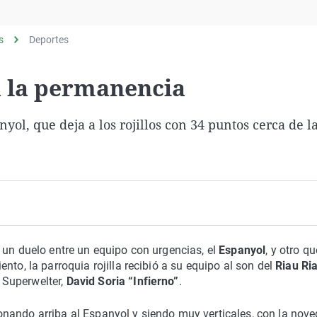
Virales
Televisión
s
Deportes
Elecciones
a la permanencia
nyol, que deja a los rojillos con 34 puntos cerca de l
 un duelo entre un equipo con urgencias, el
Espanyol
, y otro qu
ento, la parroquia rojilla recibió a su equipo al son del
Riau Ri
 Superwelter,
David Soria “Infierno”
.
onando arriba al Espanyol y siendo muy verticales, con la nov