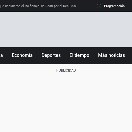
e decidieron el 'no fichaje' de Rodri por el Real Madrid y su 'sí' al Barça
Programación
La llamada de
ña
Economía
Deportes
El tiempo
Más noticias
Fútbol
Sociedad
Baloncesto
Mundo
Tenis
Salud
Motor
Cultura
Ciencia y Tecnología
adrid
Gastronomía
nciana
Medio ambiente