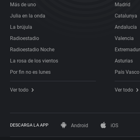
Más de uno
Madrid
Julia en la onda
Catalunya
La brújula
Andalucía
Radioestadio
Valencia
Radioestadio Noche
Extremadu
La rosa de los vientos
Asturias
Por fin no es lunes
País Vasco
Ver todo
Ver todo
DESCARGA LA APP
Android
iOS