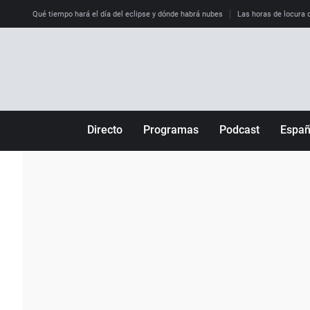
Qué tiempo hará el día del eclipse y dónde habrá nubes
Las horas de locura qu
Directo
Programas
Podcast
Espa
Más de uno
Los Perseguidos
Andalucía
Por fin
Malas decisiones
Aragón
Julia en la onda
Expedientes del más allá
Baleares
La brújula
El viaje del Guernica
Cantabria
Radioestadio
Invisibles
Cataluña
Radioestadio noche
Prohibido morirse
Comunidad de M
El colegio invisible
Esto no ha pasado
Comunitat Vale