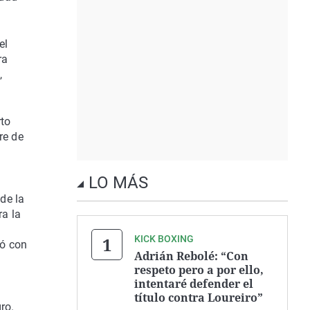
el
ra
,
rto
re de
LO MÁS
de la
ra la
KICK BOXING
bó con
Adrián Rebolé: “Con
respeto pero a por ello,
intentaré defender el
título contra Loureiro”
gro.