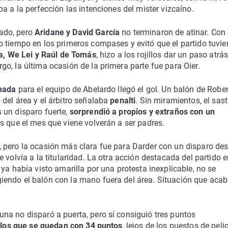
a a la perfección las intenciones del mister vizcaíno.
ado, pero
Aridane y David García
no terminaron de atinar. Con 
 tiempo en los primeros compases y evitó que el partido tuvie
, We Lei y Raúl de Tomás
, hizo a los rojillos dar un paso atrás
o, la última ocasión de la primera parte fue para Oier.
nada
para el equipo de Abelardo llegó el gol. Un balón de Robe
del área y el árbitro señalaba
penalti
. Sin miramientos, el sast
 un disparo fuerte,
sorprendió a propios y extraños con un
es que el mes que viene volverán a ser padres.
, pero la ocasión más clara fue para Darder con un disparo des
volvía a la titularidad. La otra acción destacada del partido e
e ya había visto amarilla por una protesta inexplicable, no se
iendo el balón con la mano fuera del área. Situación que aca
na no disparó a puerta, pero sí consiguió tres puntos
illos que se quedan con 34 puntos
, lejos de los puestos de peli