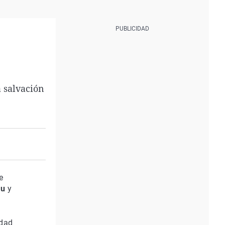
a salvación
e
au
y
edad