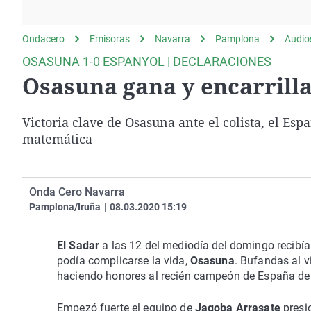
La rosa de los vientos
Caso
Extremadura
Gente viajera
Retornados
Galicia
Ondacero
Emisoras
Navarra
Pamplona
Audio
Como el perro y el
Equipo de investigación
La Rioja
OSASUNA 1-0 ESPANYOL | DECLARACIONES
gato
Osasuna gana y encarrill
Operación Viuda
Navarra
Negra
País Vasco
Victoria clave de Osasuna ante el colista, el Espa
matemática
Onda Cero Navarra
Pamplona/Iruña
|
08.03.2020 15:19
El Sadar
a las 12 del mediodía del domingo recibía
podía complicarse la vida,
Osasuna
. Bufandas al vi
haciendo honores al recién campeón de España de
Empezó fuerte el equipo de
Jagoba Arrasate
presi