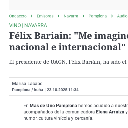
La rosa de los vientos
Caso
Extremadura
Gente viajera
Retornados
Galicia
Ondacero
Emisoras
Navarra
Pamplona
Audio
Como el perro y el
Equipo de investigación
La Rioja
VINO | NAVARRA
gato
Félix Bariain: "Me imagin
Operación Viuda
Navarra
Negra
País Vasco
nacional e internacional"
El presidente de UAGN, Félix Bariáin, ha sido el
Marisa Lacabe
Pamplona / Iruña
|
23.10.2025 11:34
En
Más de Uno Pamplona
hemos acudido a nuestra
acompañados de la comunicadora
Elena Arraiza
y
humor, cultura vinícola y cercanía.