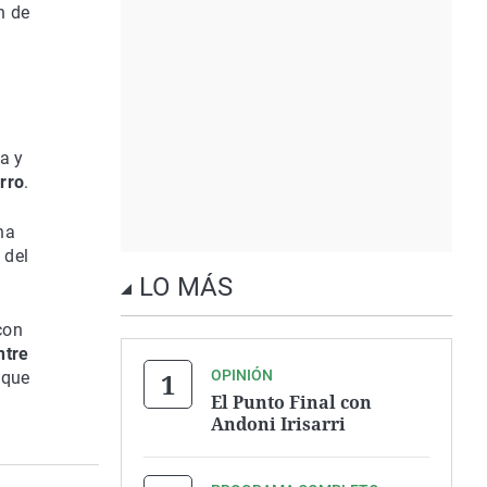
n de
a y
rro
.
ha
 del
LO MÁS
con
ntre
OPINIÓN
 que
El Punto Final con
Andoni Irisarri