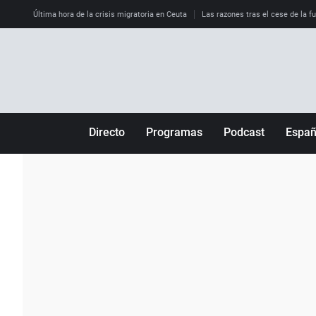
Última hora de la crisis migratoria en Ceuta
Las razones tras el cese de la f
Directo
Programas
Podcast
Espa
Más de uno
Los Perseguidos
Andalucía
Por fin
Malas decisiones
Aragón
Julia en la onda
Expedientes del más allá
Baleares
La brújula
El viaje del Guernica
Cantabria
Radioestadio
Invisibles
Cataluña
Radioestadio noche
Prohibido morirse
Comunidad de M
El colegio invisible
Esto no ha pasado
Comunitat Vale