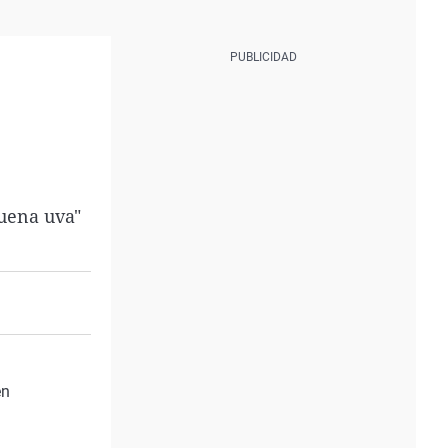
buena uva"
en