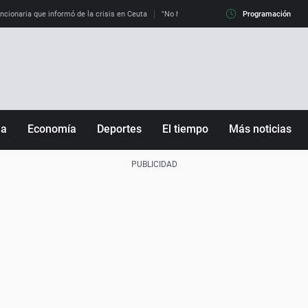
uncionaria que informó de la crisis en Ceuta
"No hay mafias, que no nos engañen": exper
Programación
ña
Economía
Deportes
El tiempo
Más noticias
Fútbol
Sociedad
Baloncesto
Mundo
Tenis
Salud
Motor
Cultura
Ciencia y Tecnología
adrid
Gastronomía
nciana
Medio ambiente