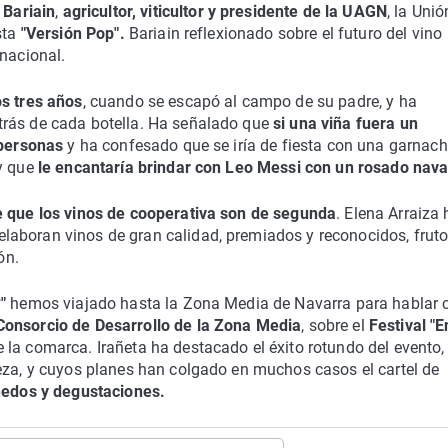
 Bariain
,
agricultor, viticultor y presidente de la UAGN
, la Unió
sta
"Versión Pop".
Bariain reflexionado sobre el futuro del vino
rnacional.
os tres años
, cuando se escapó al campo de su padre, y ha
trás de cada botella. Ha señalado que
si una viña fuera un
 personas
y ha confesado que se iría de fiesta con una garnach
 y que
le encantaría brindar con Leo Messi con un rosado nava
e que los vinos de cooperativa son de segunda
. Elena Arraiza 
aboran vinos de gran calidad, premiados y reconocidos, fruto
ón.
"
hemos viajado hasta la Zona Media de Navarra para hablar 
Consorcio de Desarrollo de la Zona Media
, sobre el
Festival "E
 la comarca. Irañeta ha destacado el éxito rotundo del evento,
leza, y cuyos planes han colgado en muchos casos el cartel de
iñedos y degustaciones.