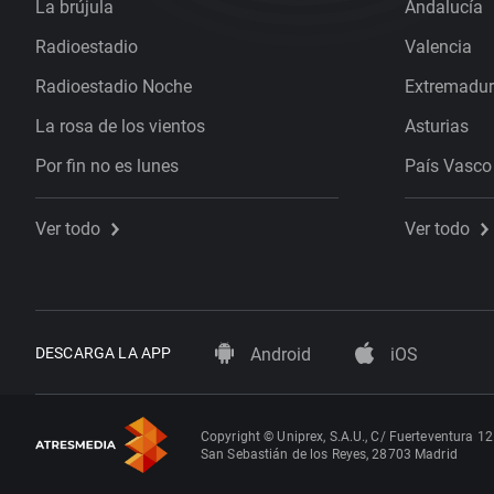
La brújula
Andalucía
Radioestadio
Valencia
Radioestadio Noche
Extremadu
La rosa de los vientos
Asturias
Por fin no es lunes
País Vasco
Ver todo
Ver todo
DESCARGA LA APP
Android
iOS
Copyright © Uniprex, S.A.U., C/ Fuerteventura 12
San Sebastián de los Reyes, 28703 Madrid