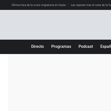
Última hora de la crisis migratoria en Ceuta
Las razones tras el cese de la f
Directo
Programas
Podcast
Espa
Más de uno
Los Perseguidos
Andalucía
Por fin
Malas decisiones
Aragón
Julia en la onda
Expedientes del más allá
Baleares
La brújula
El viaje del Guernica
Cantabria
Radioestadio
Invisibles
Cataluña
Radioestadio noche
Prohibido morirse
Comunidad de M
El colegio invisible
Esto no ha pasado
Comunitat Vale