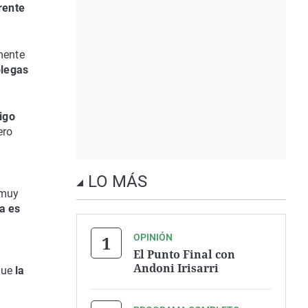
rente
mente
olegas
igo
ero
LO MÁS
 muy
a es
OPINIÓN
El Punto Final con
Andoni Irisarri
 que
la