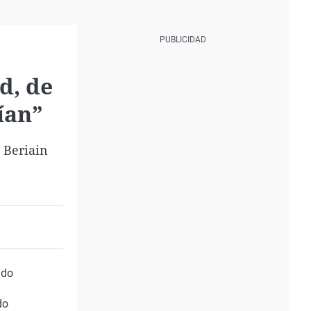
d, de
ían”
 Beriain
ado
do