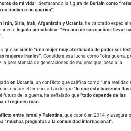
nores de mi vida”
, destacando la figura de
Beriain como “refe
s no podían o no querían”
.
n
Irán, Siria, Irak, Afganistán y Ucrania
, ha valorado especial
ear este
legado periodístico: “Era uno de sus sueños: llevar c
”.
ado que
se siente “una mujer muy afortunada de poder ser test
las mujeres iraníes”
. Considera esa lucha como “otra guerra, p
 la persistencia de generaciones de mujeres que, pese a la
ajado
en Ucrania
, un conflicto que califica como “una realidad
ncia sobre el terreno, advierte que
“lo que está haciendo Rusi
el futuro de la guerra, ha señalado que
“todo depende de las
iba el régimen ruso.
flicto entre Israel y Palestina
, que cubrió en 2014, y asegura
tea “muchas preguntas a la comunidad internacional”.