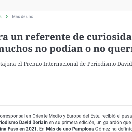
Virales
Televisión
s
Más de uno
Elecciones
a un referente de curiosida
 muchos no podían o no quer
rtajona el Premio Internacional de Periodismo David
corresponsal en Oriente Medio y Europa del Este, recibió el pas
riodismo David Beriain
en su primera edición, un galardón que
ina Faso en 2021
. En
Más de uno Pamplona
Gómez ha defini