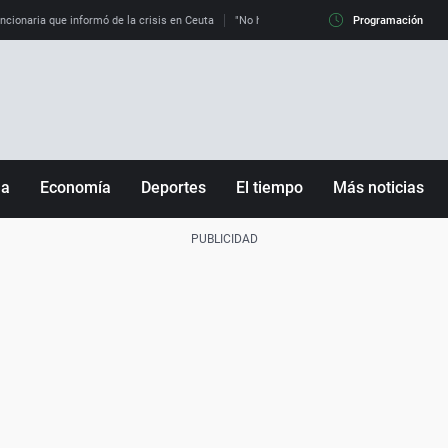
uncionaria que informó de la crisis en Ceuta
"No hay mafias, que no nos engañen": exper
Programación
ña
Economía
Deportes
El tiempo
Más noticias
Fútbol
Sociedad
Baloncesto
Mundo
Tenis
Salud
Motor
Cultura
Ciencia y Tecnología
adrid
Gastronomía
nciana
Medio ambiente