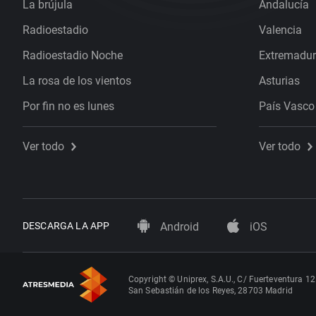
La brújula
Andalucía
Radioestadio
Valencia
Radioestadio Noche
Extremadu
La rosa de los vientos
Asturias
Por fin no es lunes
País Vasco
Ver todo
Ver todo
DESCARGA LA APP
Android
iOS
Copyright © Uniprex, S.A.U., C/ Fuerteventura 12
San Sebastián de los Reyes, 28703 Madrid