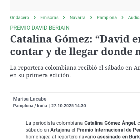
La rosa de los vientos
Caso
Extremadura
Gente viajera
Retornados
Galicia
Ondacero
Emisoras
Navarra
Pamplona
Audio
Como el perro y el
Equipo de investigación
La Rioja
PREMIO DAVID BERIAIN
gato
Catalina Gómez: “David er
Operación Viuda
Navarra
Negra
País Vasco
contar y de llegar donde
La reportera colombiana recibió el sábado en A
en su primera edición.
Marisa Lacabe
Pamplona / Iruña
|
27.10.2025 14:30
La periodista colombiana
Catalina Gómez Ángel
, 
sábado en
Artajona
el
Premio Internacional de Pe
homenajea al reportero navarro
asesinado en Burk