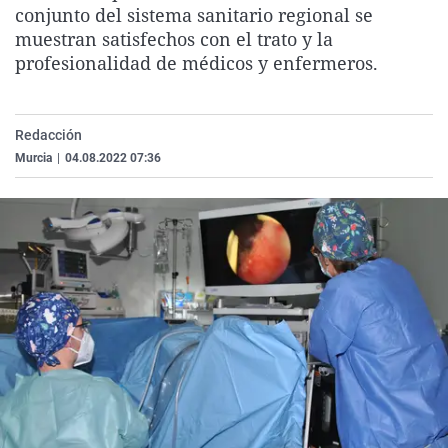
conjunto del sistema sanitario regional se
La rosa de los vientos
Caso
Extremadura
Virales
muestran satisfechos con el trato y la
Gente viajera
Retornados
Galicia
Televisión
profesionalidad de médicos y enfermeros.
Como el perro y el gat
Equipo de investigaci
La Rioja
Elecciones
Operación Viuda Negr
Navarra
Redacción
País Vasco
Murcia
|
04.08.2022 07:36