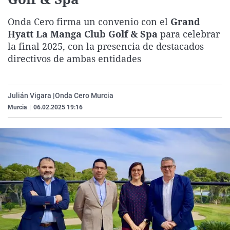
La rosa de los vientos
Caso
Extremadura
Virales
Onda Cero firma un convenio con el
Grand
Gente viajera
Retornados
Galicia
Televisión
Hyatt La Manga Club Golf & Spa
para celebrar
Como el perro y el gat
Equipo de investigaci
La Rioja
Elecciones
la final 2025, con la presencia de destacados
directivos de ambas entidades
Operación Viuda Negr
Navarra
País Vasco
Julián Vigara |
Onda Cero Murcia
Murcia
|
06.02.2025 19:16