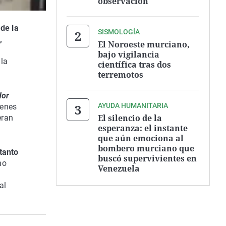
observación
 de la
SISMOLOGÍA
,
El Noroeste murciano,
bajo vigilancia
 la
científica tras dos
terremotos
dor
AYUDA HUMANITARIA
venes
El silencio de la
eran
esperanza: el instante
que aún emociona al
bombero murciano que
 tanto
buscó supervivientes en
no
Venezuela
al