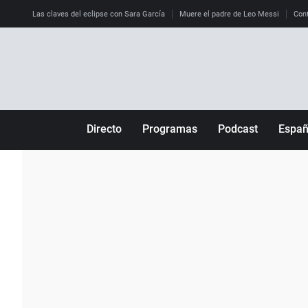
Las claves del eclipse con Sara García
Muere el padre de Leo Messi
Cont
Directo
Programas
Podcast
Espa
Más de uno
Los Perseguidos
Andalucía
Por fin
Malas decisiones
Aragón
Julia en la onda
Expedientes del más allá
Baleares
La brújula
El viaje del Guernica
Cantabria
Radioestadio
Invisibles
Cataluña
Radioestadio noche
Prohibido morirse
Comunidad de M
El colegio invisible
Esto no ha pasado
Comunitat Vale