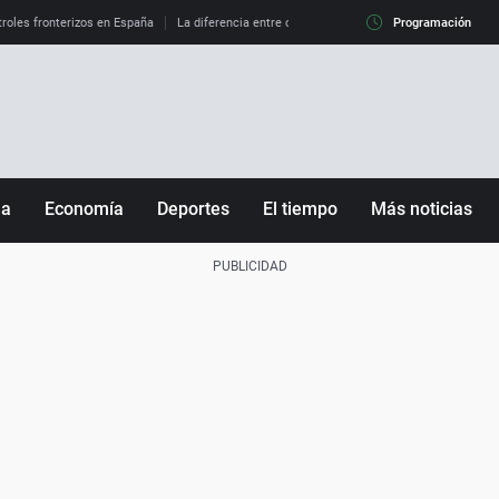
roles fronterizos en España
La diferencia entre observar el eclipse al 99% y al 100%
Programación
ña
Economía
Deportes
El tiempo
Más noticias
Fútbol
Sociedad
Baloncesto
Mundo
Tenis
Salud
Motor
Cultura
Ciencia y Tecnología
adrid
Gastronomía
nciana
Medio ambiente