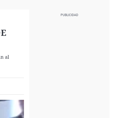
DE
n al