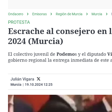
La rosa de los vientos
Caso
Extremadura
Gente viajera
Retornados
Galicia
Ondacero
Emisoras
Región de Murcia
Murcia
Como el perro y el
Equipo de investigación
La Rioja
PROTESTA
gato
Escrache al consejero en 
Operación Viuda
Navarra
Negra
País Vasco
2024 (Murcia)
El colectivo juvenil de
Podemo
s y el diputado
Ví
gobierno regional la entrega inmediata de este 
Julián Vigara
Murcia
|
19.10.2024 12:25