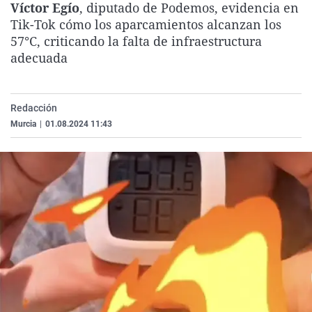
Víctor Egío
, diputado de Podemos, evidencia en
La rosa de los vientos
Caso
Extremadura
Virales
Tik-Tok cómo los aparcamientos alcanzan los
Gente viajera
Retornados
Galicia
Televisión
57°C, criticando la falta de infraestructura
adecuada
Como el perro y el gat
Equipo de investigaci
La Rioja
Elecciones
Operación Viuda Negr
Navarra
Redacción
País Vasco
Murcia
|
01.08.2024 11:43