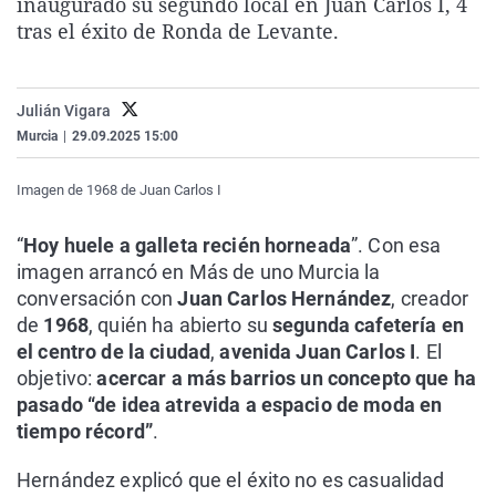
inaugurado su segundo local en Juan Carlos I, 4
La rosa de los vientos
Caso
Extremadura
Virales
tras el éxito de Ronda de Levante.
Gente viajera
Retornados
Galicia
Televisión
Como el perro y el gat
Equipo de investigaci
La Rioja
Elecciones
Julián Vigara
Operación Viuda Negr
Navarra
Murcia
|
29.09.2025 15:00
País Vasco
Imagen de 1968 de Juan Carlos I
“
Hoy huele a galleta recién horneada
”. Con esa
imagen arrancó en
Más de uno Murcia
la
conversación con
Juan Carlos Hernández
, creador
de
1968
, quién ha abierto su
segunda cafetería en
el centro de la ciudad
,
avenida Juan Carlos I
. El
objetivo:
acercar a más barrios un concepto que ha
pasado “de idea atrevida a espacio de moda en
tiempo récord”
.
Hernández explicó que el éxito no es casualidad