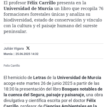
El profesor
Félix Carrillo
presenta en la
La rosa de los vientos
Caso
Extremadura
Virales
Universidad de Murcia
un libro que recopila 76
Gente viajera
Retornados
Galicia
Televisión
formaciones forestales únicas y analiza su
biodiversidad, estado de conservación y vínculo
Como el perro y el gat
Equipo de investigaci
La Rioja
Elecciones
con la cultura y el paisaje humano del sureste
Operación Viuda Negr
Navarra
peninsular.
País Vasco
Julián Vigara
Murcia
|
25.06.2025 14:32
Felix Carrillo
El hemiciclo de
Letras
de la
Universidad de Murcia
acoge este martes 26 de junio 2025 a partir de las
18:30 la presentación del libro
Bosques notables de
la cuenca del Segura, paisaje y paisanaje,
una obra
divulgativa y científica escrita por el doctor
Félix
Carrillo
, profesor de
Ciencias Ambientales en la