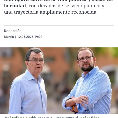
La rosa de los vientos
Caso
Extremadura
Virales
la ciudad
, con décadas de servicio público y
una trayectoria ampliamente reconocida.
Gente viajera
Retornados
Galicia
Televisión
Como el perro y el gat
Equipo de investigaci
La Rioja
Elecciones
Redacción
Operación Viuda Negr
Navarra
Murcia
|
12.05.2026 19:08
País Vasco
José Ballesta, alcalde de Murcia, junto al concejal José Guillén |