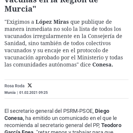
La rosa de los vientos
Caso
Extremadura
Virales
Murcia"
Gente viajera
Retornados
Galicia
Televisión
"Exigimos a
López Miras
que publique de
Como el perro y el gat
Equipo de investigaci
La Rioja
Elecciones
manera inmediata no solo la lista de todos los
vacunados irregularmente en la Consejería de
Operación Viuda Negr
Navarra
Sanidad, sino también de todos colectivos
País Vasco
vacunados y su encaje en el protocolo de
vacunación aprobado por el Ministerio y todas
las comunidades autónomas" dice
Conesa.
Rosa Roda
Murcia
|
01.02.2021 09:25
El secretario general del PSRM-PSOE,
Diego
Conesa,
ha emitido un comunicado en el que le
recomienda al secretario general del PP,
Teodoro
García Egea,
"retar menos y trabajar para que