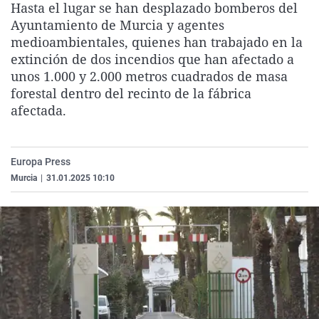
Hasta el lugar se han desplazado bomberos del
La rosa de los vientos
Caso
Extremadura
Virales
Ayuntamiento de Murcia y agentes
Gente viajera
Retornados
Galicia
Televisión
medioambientales, quienes han trabajado en la
extinción de dos incendios que han afectado a
Como el perro y el gat
Equipo de investigaci
La Rioja
Elecciones
unos 1.000 y 2.000 metros cuadrados de masa
Operación Viuda Negr
Navarra
forestal dentro del recinto de la fábrica
afectada.
País Vasco
Europa Press
Murcia
|
31.01.2025 10:10