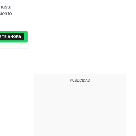
 hasta
ciento
ETE AHORA