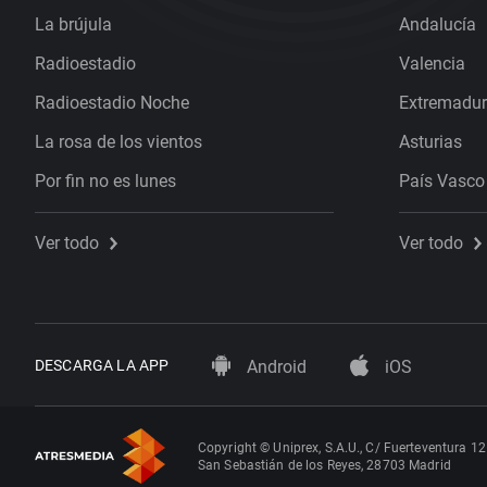
La brújula
Andalucía
Radioestadio
Valencia
Radioestadio Noche
Extremadu
La rosa de los vientos
Asturias
Por fin no es lunes
País Vasco
Ver todo
Ver todo
DESCARGA LA APP
Android
iOS
Copyright © Uniprex, S.A.U., C/ Fuerteventura 12
San Sebastián de los Reyes, 28703 Madrid