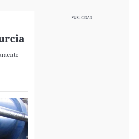
urcia
iamente