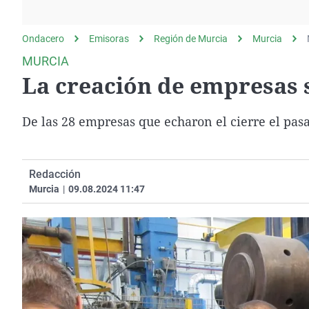
La rosa de los vientos
Caso
Extremadura
Gente viajera
Retornados
Galicia
Ondacero
Emisoras
Región de Murcia
Murcia
Como el perro y el
Equipo de investigación
La Rioja
MURCIA
gato
La creación de empresas 
Operación Viuda
Navarra
Negra
País Vasco
De las 28 empresas que echaron el cierre el pas
Redacción
Murcia
|
09.08.2024 11:47