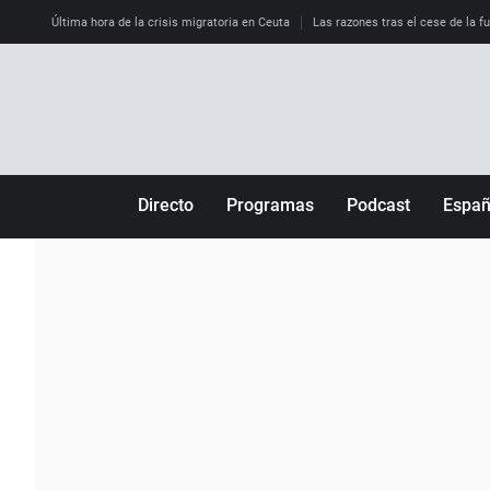
Última hora de la crisis migratoria en Ceuta
Las razones tras el cese de la f
Directo
Programas
Podcast
Espa
Más de uno
Los Perseguidos
Andalucía
Por fin
Malas decisiones
Aragón
Julia en la onda
Expedientes del más allá
Baleares
La brújula
El viaje del Guernica
Cantabria
Radioestadio
Invisibles
Cataluña
Radioestadio noche
Prohibido morirse
Comunidad de M
El colegio invisible
Esto no ha pasado
Comunitat Vale