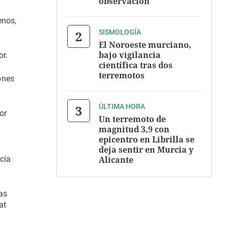
observación
enos,
SISMOLOGÍA
El Noroeste murciano,
bajo vigilancia
or.
científica tras dos
terremotos
ones
ÚLTIMA HORA
or
Un terremoto de
magnitud 3,9 con
epicentro en Librilla se
deja sentir en Murcia y
Alicante
cía
las
at