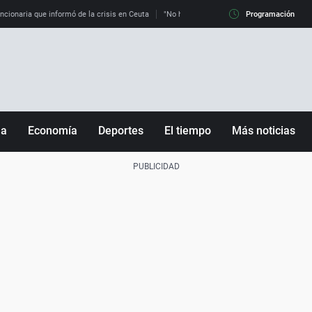
uncionaria que informó de la crisis en Ceuta
"No hay mafias, que no nos engañen": exper
Programación
ña
Economía
Deportes
El tiempo
Más noticias
Fútbol
Sociedad
Baloncesto
Mundo
Tenis
Salud
Motor
Cultura
Ciencia y Tecnología
adrid
Gastronomía
nciana
Medio ambiente