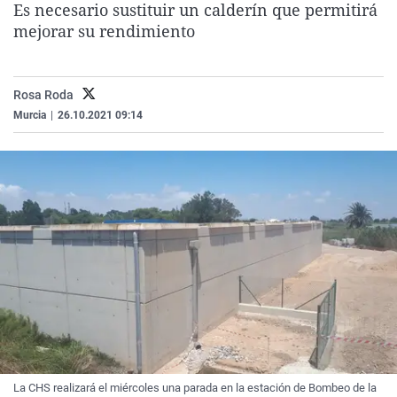
Es necesario sustituir un calderín que permitirá
La rosa de los vientos
Caso
Extremadura
Virales
mejorar su rendimiento
Gente viajera
Retornados
Galicia
Televisión
Como el perro y el gat
Equipo de investigaci
La Rioja
Elecciones
Rosa Roda
Operación Viuda Negr
Navarra
Murcia
|
26.10.2021 09:14
País Vasco
La CHS realizará el miércoles una parada en la estación de Bombeo de la