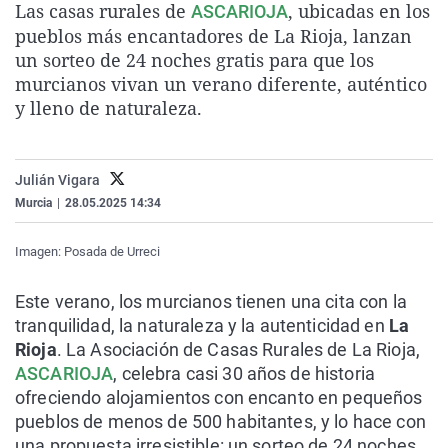
Las casas rurales de
, ubicadas en los
ASCARIOJA
La rosa de los vientos
Caso
Extremadura
Virales
pueblos más encantadores de La Rioja, lanzan
Gente viajera
Retornados
Galicia
Televisión
un sorteo de 24 noches gratis para que los
murcianos vivan un verano diferente, auténtico
Como el perro y el gat
Equipo de investigaci
La Rioja
Elecciones
y lleno de naturaleza.
Operación Viuda Negr
Navarra
País Vasco
Julián Vigara
Murcia
|
28.05.2025 14:34
Imagen: Posada de Urreci
Este verano, los murcianos tienen una cita con la
tranquilidad, la naturaleza y la autenticidad en
La
Rioja
. La Asociación de Casas Rurales de La Rioja,
ASCARIOJA
, celebra casi 30 años de historia
ofreciendo alojamientos con encanto en pequeños
pueblos de menos de 500 habitantes, y lo hace con
una propuesta irresistible: un sorteo de 24 noches