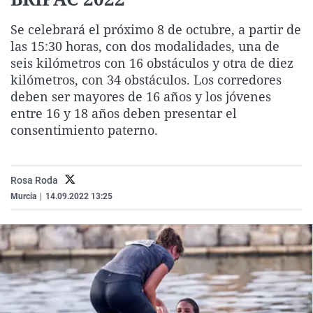
La rosa de los vientos
Caso
Extremadura
Virales
Se celebrará el próximo 8 de octubre, a partir de
Gente viajera
Retornados
Galicia
Televisión
las 15:30 horas, con dos modalidades, una de
Como el perro y el gat
Equipo de investigaci
La Rioja
Elecciones
seis kilómetros con 16 obstáculos y otra de diez
kilómetros, con 34 obstáculos. Los corredores
Operación Viuda Negr
Navarra
deben ser mayores de 16 años y los jóvenes
País Vasco
entre 16 y 18 años deben presentar el
consentimiento paterno.
Rosa Roda
Murcia
|
14.09.2022 13:25