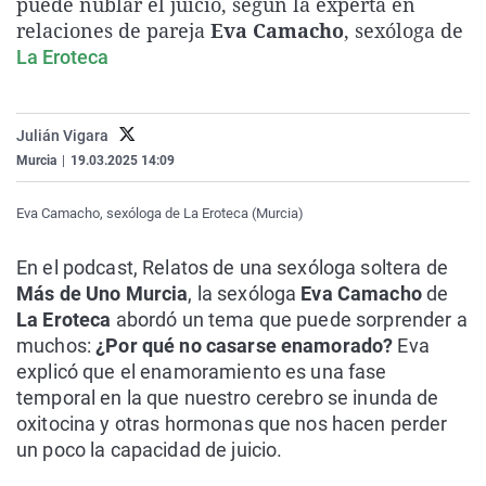
puede nublar el juicio, según la experta en
La rosa de los vientos
Caso
Extremadura
Virales
relaciones de pareja
Eva Camacho
, sexóloga de
La Eroteca
Gente viajera
Retornados
Galicia
Televisión
Como el perro y el gat
Equipo de investigaci
La Rioja
Elecciones
Operación Viuda Negr
Navarra
Julián Vigara
Murcia
|
19.03.2025 14:09
País Vasco
Eva Camacho, sexóloga de La Eroteca (Murcia)
En el podcast, Relatos de una sexóloga soltera de
Más de Uno Murcia
, la sexóloga
Eva Camacho
de
La Eroteca
abordó un tema que puede sorprender a
muchos:
¿Por qué no casarse enamorado?
Eva
explicó que el enamoramiento es una fase
temporal en la que nuestro cerebro se inunda de
oxitocina y otras hormonas que nos hacen perder
un poco la capacidad de juicio.