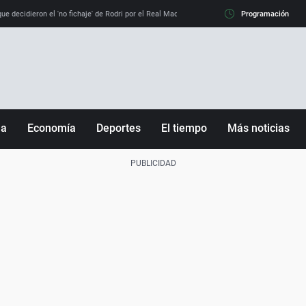
e decidieron el 'no fichaje' de Rodri por el Real Madrid y su 'sí' al Barça
Programación
La llamada de
ña
Economía
Deportes
El tiempo
Más noticias
Fútbol
Sociedad
Baloncesto
Mundo
Tenis
Salud
Motor
Cultura
Ciencia y Tecnología
adrid
Gastronomía
nciana
Medio ambiente