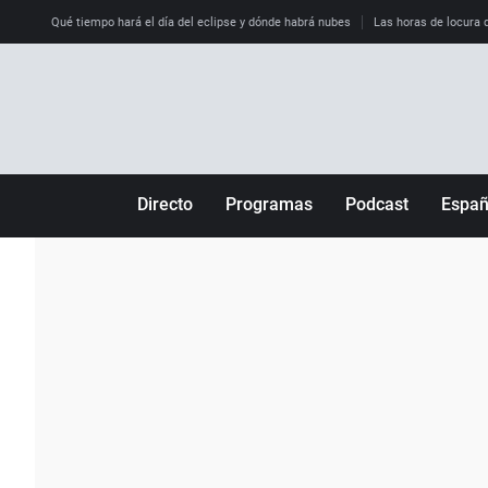
Qué tiempo hará el día del eclipse y dónde habrá nubes
Las horas de locura qu
Directo
Programas
Podcast
Espa
Más de uno
Los Perseguidos
Andalucía
Por fin
Malas decisiones
Aragón
Julia en la onda
Expedientes del más allá
Baleares
La brújula
El viaje del Guernica
Cantabria
Radioestadio
Invisibles
Cataluña
Radioestadio noche
Prohibido morirse
Comunidad de M
El colegio invisible
Esto no ha pasado
Comunitat Vale