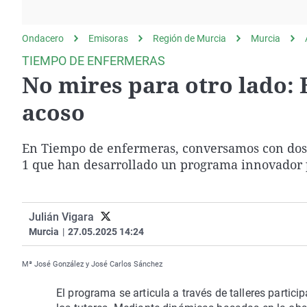
La rosa de los vientos
Caso
Extremadura
Gente viajera
Retornados
Galicia
Ondacero
Emisoras
Región de Murcia
Murcia
Como el perro y el
Equipo de investigación
La Rioja
TIEMPO DE ENFERMERAS
gato
No mires para otro lado: 
Operación Viuda
Navarra
Negra
País Vasco
acoso
En Tiempo de enfermeras, conversamos con dos 
1 que han desarrollado un programa innovador pa
Julián Vigara
Murcia
|
27.05.2025 14:24
Mª José González y José Carlos Sánchez
El programa se articula a través de talleres partic