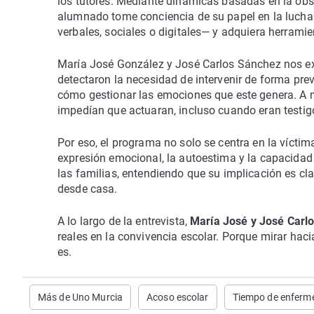
los tutores. Mediante dinámicas basadas en la obse
alumnado tome conciencia de su papel en la lucha 
verbales, sociales o digitales— y adquiera herrami
María José González y José Carlos Sánchez nos exp
detectaron la necesidad de intervenir de forma pre
cómo gestionar las emociones que este genera. A m
impedían que actuaran, incluso cuando eran testigo
Por eso, el programa no solo se centra en la víctima
expresión emocional, la autoestima y la capacida
las familias, entendiendo que su implicación es cla
desde casa.
A lo largo de la entrevista,
María José y José Carl
reales en la convivencia escolar. Porque mirar haci
es.
Más de Uno Murcia
Acoso escolar
Tiempo de enferm