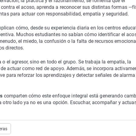
rvación, la práctica y el razonamiento, se fomenta que el
contra el acoso, aprenda a reconocer sus distintas formas —fí
entas para actuar con responsabilidad, empatía y seguridad.
lican cómo, desde su experiencia diaria en los centros educat
ventiva. Muchos estudiantes no sabían cómo identificar el aco
enudo, el miedo, la confusión o la falta de recursos emociona
s directos.
 o el agresor, sino en todo el grupo. Se trabaja la empatía, la
d de actuar como red de apoyo. Además, se incorpora activame
ve para reforzar los aprendizajes y detectar señales de alarma
os
comparten cómo este enfoque integral está generando camb
a otro lado ya no es una opción. Escuchar, acompañar y actuar, 
eras