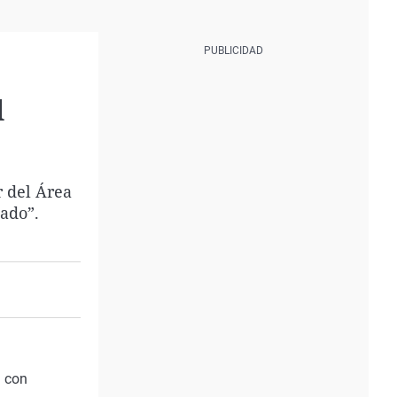
l
 del Área
ado”.
n con