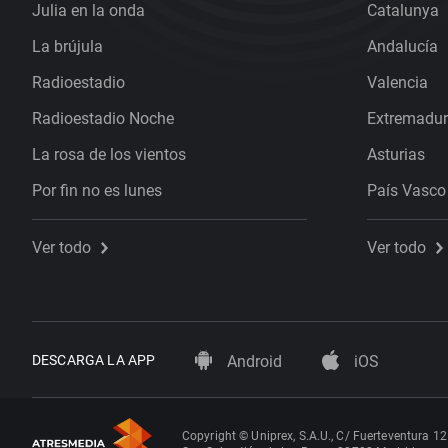
Julia en la onda
Catalunya
La brújula
Andalucía
Radioestadio
Valencia
Radioestadio Noche
Extremadu
La rosa de los vientos
Asturias
Por fin no es lunes
País Vasco
Ver todo
Ver todo
DESCARGA LA APP
Android
iOS
Copyright © Uniprex, S.A.U., C/ Fuerteventura 12