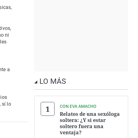
sicas,
ivos,
so ni
les
nte a
LO MÁS
ios
sí lo
CON EVA AMACHO
Relatos de una sexóloga
soltera: ¿Y si estar
soltero fuera una
ventaja?