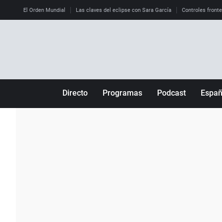
El Orden Mundial
Las claves del eclipse con Sara García
Controles front
Directo
Programas
Podcast
Espa
Más de uno
Los Perseguidos
Andalucía
Por fin
Malas decisiones
Aragón
Julia en la onda
Expedientes del más allá
Baleares
La brújula
El viaje del Guernica
Cantabria
Radioestadio
Invisibles
Cataluña
Radioestadio noche
Prohibido morirse
Comunidad de M
El colegio invisible
Esto no ha pasado
Comunitat Vale