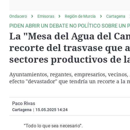
La rosa de los vientos
Caso
Extremadura
Gente viajera
Retornados
Galicia
Ondacero
Emisoras
Región de Murcia
Cartagena
Como el perro y el
Equipo de investigación
La Rioja
PIDEN ABRIR UN DEBATE NO POLÍTICO SOBRE UN 
gato
La "Mesa del Agua del Ca
Operación Viuda
Navarra
Negra
País Vasco
recorte del trasvase que a
sectores productivos de l
Ayuntamientos, regantes, empresarios, vecinos,
efecto "devastador" que tendría un recorte a la 
Paco Rivas
Cartagena
|
15.05.2025 14:24
“Todo lo que sea necesario”.