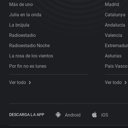
Más de uno
Madrid
Julia en la onda
Catalunya
La brújula
Andalucía
Radioestadio
Valencia
Radioestadio Noche
Extremadu
La rosa de los vientos
Asturias
Por fin no es lunes
País Vasco
Ver todo
Ver todo
DESCARGA LA APP
Android
iOS