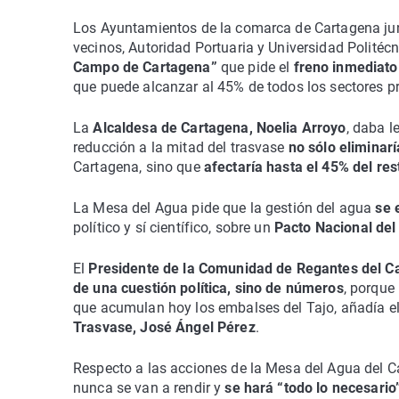
Los Ayuntamientos de la comarca de Cartagena junt
vecinos, Autoridad Portuaria y Universidad Politéc
Campo de Cartagena”
que pide el
freno inmediato
que puede alcanzar al 45% de todos los sectores pr
La
Alcaldesa de Cartagena, Noelia Arroyo
, daba l
reducción a la mitad del trasvase
no sólo eliminarí
Cartagena, sino que
afectaría hasta el 45% del re
La Mesa del Agua pide que la gestión del agua
se 
político y sí científico, sobre un
Pacto Nacional de
El
Presidente de la Comunidad de Regantes del 
de una cuestión política, sino de números
, porque
que acumulan hoy los embalses del Tajo, añadía e
Trasvase, José Ángel Pérez
.
Respecto a las acciones de la Mesa del Agua del 
nunca se van a rendir y
se hará “todo lo necesario