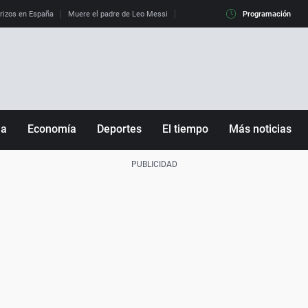
erizos en España
Muere el padre de Leo Messi
La diferencia entre observar el eclip
Programación
ña
Economía
Deportes
El tiempo
Más noticias
Fútbol
Sociedad
Baloncesto
Mundo
Tenis
Salud
Motor
Cultura
Ciencia y Tecnología
adrid
Gastronomía
nciana
Medio ambiente