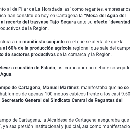
o al de Pilar de La Horadada, así como regantes, empresarios
nica han constituido hoy en Cartagena la
“Mesa del Agua del
 al recorte del trasvase Tajo-Segura
ante su
efecto “devastad
oductivos de la Región.
ectura a un
manifiesto conjunto
en el que se alerta de que la
a al 60% de la producción agrícola
regional que sale del camp
sto de sectores productivos
de la comarca y la Región.
eleve a cuestión de Estado
, así como abrir un debate sosegado
l Agua
.
Campo de Cartagena, Manuel Martínez
, manifestaba que
no se 
 hablamos de apenas 100 metros cúbicos frente a los casi 9.5
l
Secretario General del Sindicato Central de Regantes del
Campo de Cartagena, la Alcaldesa de Cartagena aseguraba que
”
, ya sea presión institucional y judicial, así como manifestaci