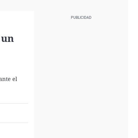
 un
ante el