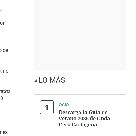
,
or”
o de
, no
LO MÁS
trata
00
OCIO
Descarga la Guía de
verano 2026 de Onda
Cero Cartagena
ones