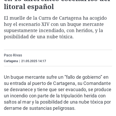
litoral español
La rosa de los vientos
Caso
Extremadura
Virales
Gente viajera
Retornados
Galicia
Televisión
El muelle de la Curra de Cartagena ha acogido
Como el perro y el gat
Equipo de investigaci
La Rioja
Elecciones
hoy el escenario XIV con un buque mercante
supuestamente incendiado, con heridos, y la
Operación Viuda Negr
Navarra
posibilidad de una nube tóxica.
País Vasco
Paco Rivas
Cartagena
|
21.05.2025 14:17
Un buque mercante sufre un “fallo de gobierno” en
su entrada al puerto de Cartagena, su Comandante
se desvanece y tiene que ser evacuado, se produce
un incendio con parte de la tripulación herida con
saltos al mar y la posibilidad de una nube tóxica por
derrame de sustancias peligrosas.