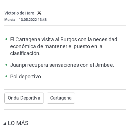
La rosa de los vientos
Caso
Extremadura
Virales
Victorio de Haro
Gente viajera
Retornados
Galicia
Televisión
Murcia
|
13.05.2022 13:48
Como el perro y el gat
Equipo de investigaci
La Rioja
Elecciones
Operación Viuda Negr
Navarra
El Cartagena visita al Burgos con la necesidad
País Vasco
económica de mantener el puesto en la
clasificación.
Juanpi recupera sensaciones con el Jimbee.
Polideportivo.
Onda Deportiva
Cartagena
LO MÁS