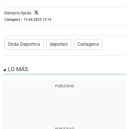
La rosa de los vientos
Caso
Extremadura
Virales
Dámaris Ojeda
Gente viajera
Retornados
Galicia
Televisión
Cartagena
|
13.04.2023 15:19
Como el perro y el gat
Equipo de investigaci
La Rioja
Elecciones
Operación Viuda Negr
Navarra
Onda Deportiva
deportes
Cartagena
País Vasco
LO MÁS