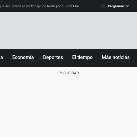
e decidieron el 'no fichaje' de Rodri por el Real Madrid y su 'sí' al Barça
Programación
La llamada de
ña
Economía
Deportes
El tiempo
Más noticias
Fútbol
Sociedad
Baloncesto
Mundo
Tenis
Salud
Motor
Cultura
Ciencia y Tecnología
adrid
Gastronomía
nciana
Medio ambiente