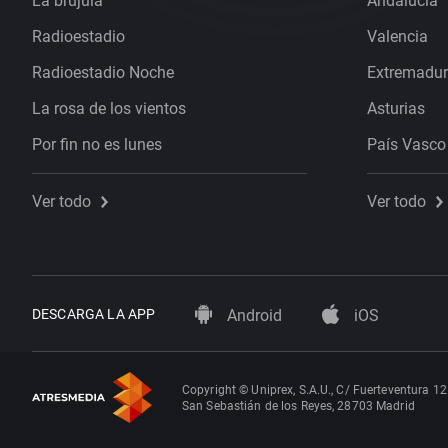
La brújula
Andalucía
Radioestadio
Valencia
Radioestadio Noche
Extremadu
La rosa de los vientos
Asturias
Por fin no es lunes
País Vasco
Ver todo
Ver todo
DESCARGA LA APP
Android
iOS
Copyright © Uniprex, S.A.U., C/ Fuerteventura 12
San Sebastián de los Reyes, 28703 Madrid