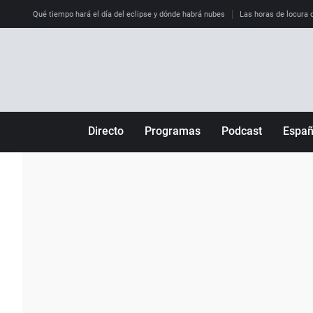
Qué tiempo hará el día del eclipse y dónde habrá nubes
Las horas de locura qu
Directo
Programas
Podcast
Espa
Más de uno
Los Perseguidos
Andalucía
Por fin
Malas decisiones
Aragón
Julia en la onda
Expedientes del más allá
Baleares
La brújula
El viaje del Guernica
Cantabria
Radioestadio
Invisibles
Cataluña
Radioestadio noche
Prohibido morirse
Comunidad de M
El colegio invisible
Esto no ha pasado
Comunitat Vale