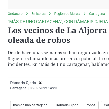
La rosa de los vientos
Caso
Extremadura
Gente viajera
Retornados
Galicia
Ondacero
Emisoras
Región de Murcia
Cartagena
Como el perro y el
Equipo de investigación
La Rioja
"MÁS DE UNO CARTAGENA", CON DÁMARIS OJEDA
gato
Los vecinos de La Aljorra 
Operación Viuda
Navarra
Negra
País Vasco
oleada de robos
Desde hace unas semanas se han organizado en pa
Siguen reclamando más presencia policial, la co
incidentes. En "Más de Uno Cartagena", hablamo
Dámaris Ojeda
Cartagena
|
05.09.2022 14:29
más de uno cartagena
Dámaris Ojeda
robos
Ca