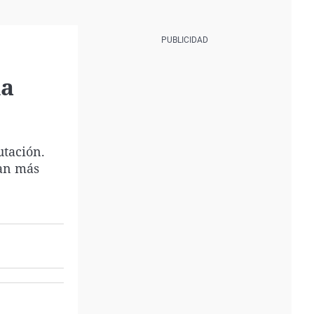
la
utación.
can más