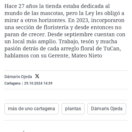
La rosa de los vientos
Caso
Extremadura
Virales
Hace 27 años la tienda estaba dedicada al
mundo de las mascotas, pero la Ley les obligó a
Gente viajera
Retornados
Galicia
Televisión
mirar a otros horizontes. En 2023, incorporaron
Como el perro y el gat
Equipo de investigaci
La Rioja
Elecciones
una sección de floristería y desde entonces no
paran de crecer. Desde septiembre cuentan con
Operación Viuda Negr
Navarra
un local más amplio. Trabajo, tesón y mucha
País Vasco
pasión detrás de cada arreglo floral de TuCan,
hablamos con su Gerente, Mateo Nieto
Dámaris Ojeda
Cartagena
|
29.10.2024 14:39
más de uno cartagena
plantas
Dámaris Ojeda