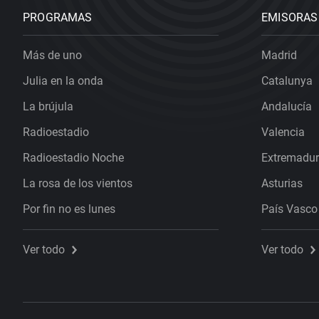
PROGRAMAS
EMISORAS
Más de uno
Madrid
Julia en la onda
Catalunya
La brújula
Andalucía
Radioestadio
Valencia
Radioestadio Noche
Extremadu
La rosa de los vientos
Asturias
Por fin no es lunes
País Vasco
Ver todo
Ver todo