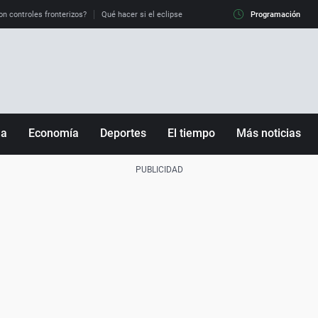
on controles fronterizos?
Qué hacer si el eclipse me pilla conduciendo
Programación
Qué tiempo 
ña
Economía
Deportes
El tiempo
Más noticias
Fútbol
Sociedad
Baloncesto
Mundo
Tenis
Salud
Motor
Cultura
Ciencia y Tecnología
adrid
Gastronomía
nciana
Medio ambiente