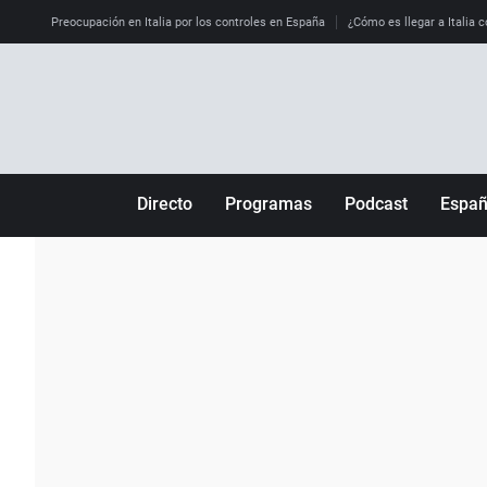
Preocupación en Italia por los controles en España
¿Cómo es llegar a Italia c
Directo
Programas
Podcast
Espa
Más de uno
Los Perseguidos
Andalucía
Por fin
Malas decisiones
Aragón
Julia en la onda
Expedientes del más allá
Baleares
La brújula
El viaje del Guernica
Cantabria
Radioestadio
Invisibles
Cataluña
Radioestadio noche
Prohibido morirse
Comunidad de M
El colegio invisible
Esto no ha pasado
Comunitat Vale