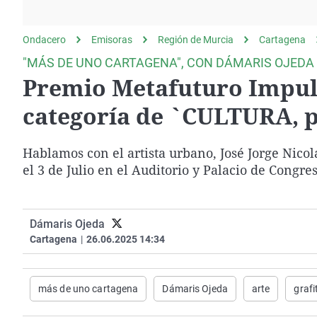
La rosa de los vientos
Caso
Extremadura
Gente viajera
Retornados
Galicia
Ondacero
Emisoras
Región de Murcia
Cartagena
Como el perro y el
Equipo de investigación
La Rioja
"MÁS DE UNO CARTAGENA", CON DÁMARIS OJEDA
gato
Premio Metafuturo Impuls
Operación Viuda
Navarra
Negra
País Vasco
categoría de `CULTURA, 
Hablamos con el artista urbano, José Jorge Nico
el 3 de Julio en el Auditorio y Palacio de Congres
Dámaris Ojeda
Cartagena
|
26.06.2025 14:34
más de uno cartagena
Dámaris Ojeda
arte
grafit