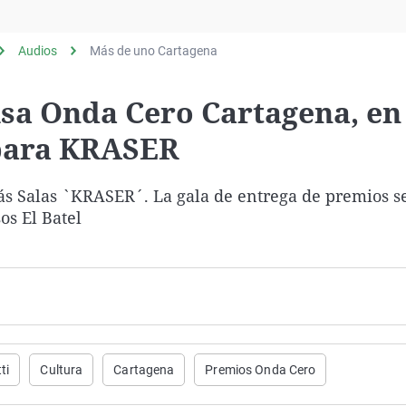
Virales
Televisión
Audios
Más de uno Cartagena
Elecciones
a Onda Cero Cartagena, en 
para KRASER
lás Salas `KRASER´. La gala de entrega de premios s
os El Batel
ti
Cultura
Cartagena
Premios Onda Cero