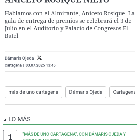
La rosa de los vientos
Caso
Extremadura
Virales
Hablamos con el Almirante, Aniceto Rosique. La
Gente viajera
Retornados
Galicia
Televisión
gala de entrega de premios se celebrará el 3 de
Como el perro y el gat
Equipo de investigaci
La Rioja
Elecciones
Julio en el Auditorio y Palacio de Congresos El
Batel
Operación Viuda Negr
Navarra
País Vasco
Dámaris Ojeda
Cartagena
|
03.07.2025 13:45
más de uno cartagena
Dámaris Ojeda
Cartagena
LO MÁS
"MÁS DE UNO CARTAGENA", CON DÁMARIS OJEDA Y