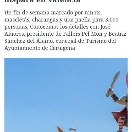
La rosa de los vientos
Caso
Extremadura
Virales
Un fin de semana marcado por ninots,
Gente viajera
Retornados
Galicia
Televisión
mascletás, charangas y una paella para 3.000
Como el perro y el gat
Equipo de investigaci
La Rioja
Elecciones
personas. Conocemos los detalles con José
Amores, presidente de Fallers Pel Mon y Beatriz
Operación Viuda Negr
Navarra
Sánchez del Álamo, concejal de Turismo del
País Vasco
Ayuntamiento de Cartagena