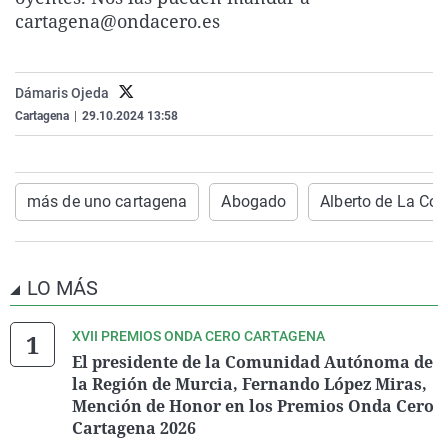
La rosa de los vientos
Caso
Extremadura
Virales
cartagena@ondacero.es
Gente viajera
Retornados
Galicia
Televisión
Como el perro y el gat
Equipo de investigaci
La Rioja
Elecciones
Dámaris Ojeda
Cartagena
|
29.10.2024 13:58
Operación Viuda Negr
Navarra
País Vasco
más de uno cartagena
Abogado
Alberto de La Cor
LO MÁS
XVII PREMIOS ONDA CERO CARTAGENA
El presidente de la Comunidad Autónoma de
la Región de Murcia, Fernando López Miras,
Mención de Honor en los Premios Onda Cero
Cartagena 2026