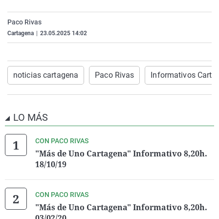
La rosa de los vientos
Caso
Extremadura
Virales
Paco Rivas
Gente viajera
Retornados
Galicia
Televisión
Cartagena
|
23.05.2025 14:02
Como el perro y el gat
Equipo de investigaci
La Rioja
Elecciones
Operación Viuda Negr
Navarra
noticias cartagena
Paco Rivas
Informativos Carta
País Vasco
LO MÁS
CON PACO RIVAS
"Más de Uno Cartagena" Informativo 8,20h.
18/10/19
CON PACO RIVAS
"Más de Uno Cartagena" Informativo 8,20h.
03/02/20