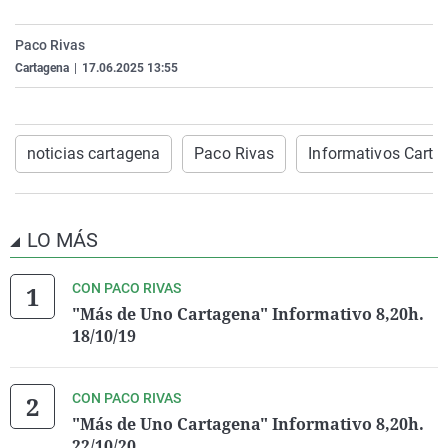
La rosa de los vientos
Caso
Extremadura
Virales
Paco Rivas
Gente viajera
Retornados
Galicia
Televisión
Cartagena
|
17.06.2025 13:55
Como el perro y el gat
Equipo de investigaci
La Rioja
Elecciones
Operación Viuda Negr
Navarra
noticias cartagena
Paco Rivas
Informativos Carta
País Vasco
LO MÁS
CON PACO RIVAS
"Más de Uno Cartagena" Informativo 8,20h.
18/10/19
CON PACO RIVAS
"Más de Uno Cartagena" Informativo 8,20h.
22/10/20