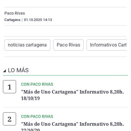
La rosa de los vientos
Caso
Extremadura
Virales
Paco Rivas
Gente viajera
Retornados
Galicia
Televisión
Cartagena
|
01.10.2025 14:13
Como el perro y el gat
Equipo de investigaci
La Rioja
Elecciones
Operación Viuda Negr
Navarra
noticias cartagena
Paco Rivas
Informativos Carta
País Vasco
LO MÁS
CON PACO RIVAS
"Más de Uno Cartagena" Informativo 8,20h.
18/10/19
CON PACO RIVAS
"Más de Uno Cartagena" Informativo 8,20h.
22/10/20