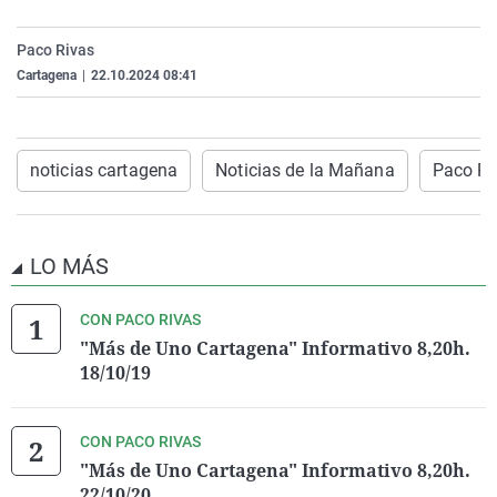
La rosa de los vientos
Caso
Extremadura
Virales
Paco Rivas
Gente viajera
Retornados
Galicia
Televisión
Cartagena
|
22.10.2024 08:41
Como el perro y el gat
Equipo de investigaci
La Rioja
Elecciones
Operación Viuda Negr
Navarra
noticias cartagena
Noticias de la Mañana
Paco Ri
País Vasco
LO MÁS
CON PACO RIVAS
"Más de Uno Cartagena" Informativo 8,20h.
18/10/19
CON PACO RIVAS
"Más de Uno Cartagena" Informativo 8,20h.
22/10/20