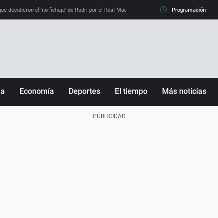
e decidieron el 'no fichaje' de Rodri por el Real Madrid y su 'sí' al Barça
Programación
La llamada de
ña
Economía
Deportes
El tiempo
Más noticias
Fútbol
Sociedad
Baloncesto
Mundo
Tenis
Salud
Motor
Cultura
Ciencia y Tecnología
adrid
Gastronomía
nciana
Medio ambiente