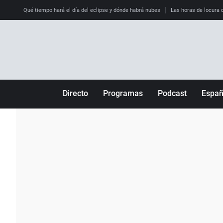
Qué tiempo hará el día del eclipse y dónde habrá nubes
Las horas de locura qu
Directo
Programas
Podcast
Espa
Más de uno
Los Perseguidos
Andalucía
Por fin
Malas decisiones
Aragón
Julia en la onda
Expedientes del más allá
Baleares
La brújula
El viaje del Guernica
Cantabria
Radioestadio
Invisibles
Cataluña
Radioestadio noche
Prohibido morirse
Comunidad de M
El colegio invisible
Esto no ha pasado
Comunitat Vale