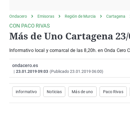
La rosa de los vientos
Caso
Extremadura
Gente viajera
Retornados
Galicia
Ondacero
Emisoras
Región de Murcia
Cartagena
Como el perro y el
Equipo de investigación
La Rioja
CON PACO RIVAS
gato
Más de Uno Cartagena 23/
Operación Viuda
Navarra
Negra
País Vasco
Informativo local y comarcal de las 8,20h. en Onda Cero 
ondacero.es
|
23.01.2019 09:03
(Publicado 23.01.2019 06:00)
informativo
Noticias
Más de uno
Paco Rivas