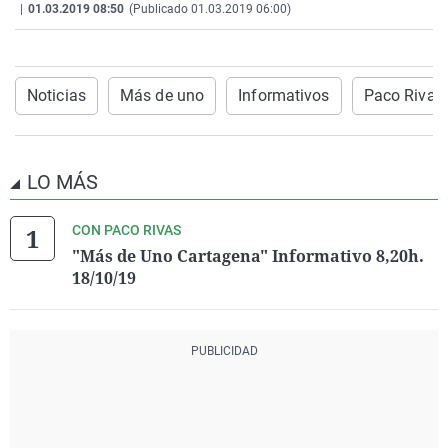
|
01.03.2019 08:50
(Publicado 01.03.2019 06:00)
La rosa de los vientos
Caso
Extremadura
Virales
Gente viajera
Retornados
Galicia
Televisión
Como el perro y el gat
Equipo de investigaci
La Rioja
Elecciones
Noticias
Más de uno
Informativos
Paco Rivas
Operación Viuda Negr
Navarra
País Vasco
LO MÁS
CON PACO RIVAS
"Más de Uno Cartagena" Informativo 8,20h.
18/10/19