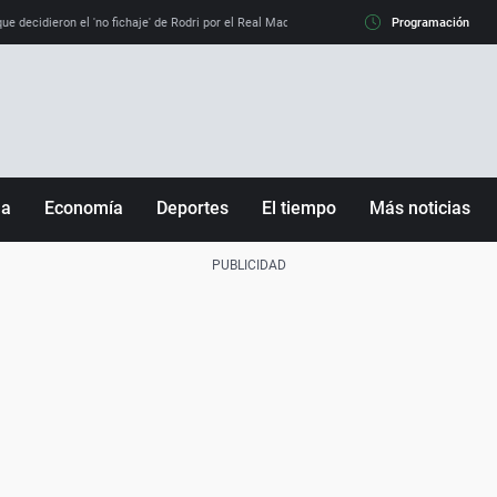
e decidieron el 'no fichaje' de Rodri por el Real Madrid y su 'sí' al Barça
Programación
La llamada de
ña
Economía
Deportes
El tiempo
Más noticias
Fútbol
Sociedad
Baloncesto
Mundo
Tenis
Salud
Motor
Cultura
Ciencia y Tecnología
adrid
Gastronomía
nciana
Medio ambiente