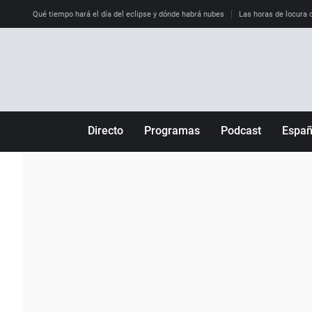
Qué tiempo hará el día del eclipse y dónde habrá nubes
Las horas de locura qu
Directo
Programas
Podcast
Espa
Más de uno
Los Perseguidos
Andalucía
Por fin
Malas decisiones
Aragón
Julia en la onda
Expedientes del más allá
Baleares
La brújula
El viaje del Guernica
Cantabria
Radioestadio
Invisibles
Cataluña
Radioestadio noche
Prohibido morirse
Comunidad de M
El colegio invisible
Esto no ha pasado
Comunitat Vale