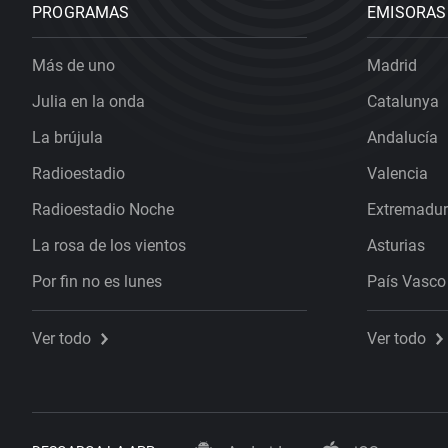
PROGRAMAS
EMISORAS
Más de uno
Madrid
Julia en la onda
Catalunya
La brújula
Andalucía
Radioestadio
Valencia
Radioestadio Noche
Extremadu
La rosa de los vientos
Asturias
Por fin no es lunes
País Vasco
Ver todo
Ver todo