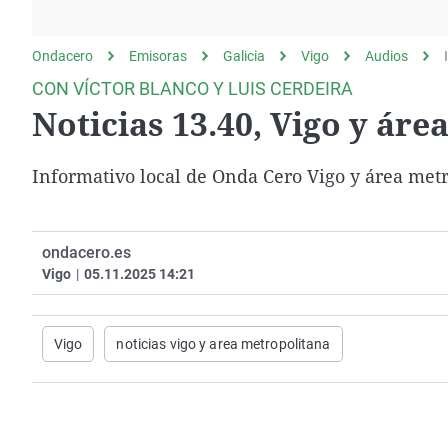
La rosa de los vientos
Caso
Extremadura
Gente viajera
Retornados
Galicia
Ondacero
Emisoras
Galicia
Vigo
Audios
Como el perro y el
Equipo de investigación
La Rioja
CON VÍCTOR BLANCO Y LUIS CERDEIRA
gato
Noticias 13.40, Vigo y áre
Operación Viuda
Navarra
Negra
País Vasco
Informativo local de Onda Cero Vigo y área met
ondacero.es
Vigo
|
05.11.2025 14:21
Vigo
noticias vigo y area metropolitana