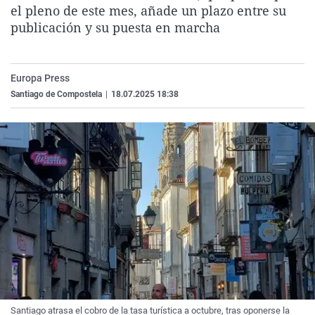
el pleno de este mes, añade un plazo entre su
La rosa de los vientos
Caso
Extremadura
Virales
publicación y su puesta en marcha
Gente viajera
Retornados
Galicia
Televisión
Como el perro y el gat
Equipo de investigaci
La Rioja
Elecciones
Europa Press
Operación Viuda Negr
Navarra
Santiago de Compostela
|
18.07.2025 18:38
País Vasco
Santiago atrasa el cobro de la tasa turística a octubre, tras oponerse la