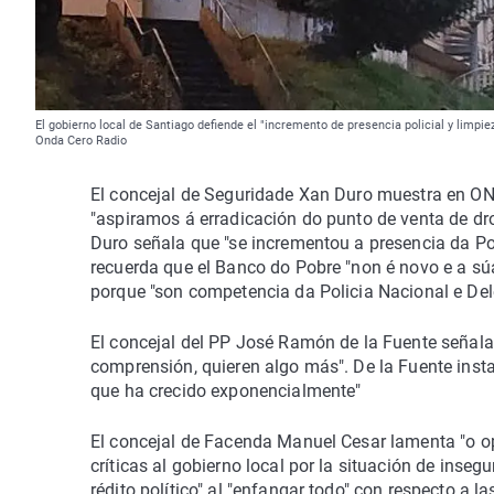
El gobierno local de Santiago defiende el "incremento de presencia policial y limp
Onda Cero Radio
El concejal de Seguridade Xan Duro muestra en O
"aspiramos á erradicación do punto de venta de d
Duro señala que "se incrementou a presencia da Po
recuerda que el Banco do Pobre "non é novo e a súa
porque "son competencia da Policia Nacional e De
El concejal del PP José Ramón de la Fuente señal
comprensión, quieren algo más". De la Fuente inst
que ha crecido exponencialmente"
El concejal de Facenda Manuel Cesar lamenta "o o
críticas al gobierno local por la situación de inse
rédito político" al "enfangar todo" con respecto a l