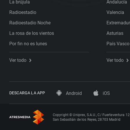
La brújula
Andalucía
Radioestadio
Valencia
Radioestadio Noche
Extremadu
La rosa de los vientos
Asturias
Por fin no es lunes
País Vasco
Ver todo
Ver todo
DESCARGA LA APP
Android
iOS
Copyright © Uniprex, S.A.U., C/ Fuerteventura 12
San Sebastián de los Reyes, 28703 Madrid