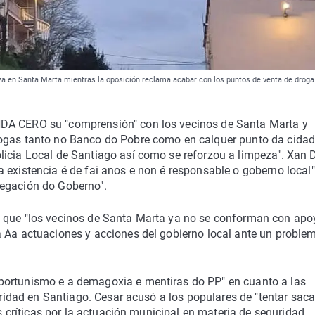
ieza en Santa Marta mientras la oposición reclama acabar con los puntos de venta de droga
NDA CERO su "comprensión" con los vecinos de Santa Marta y
rogas tanto no Banco do Pobre como en calquer punto da cidad
licia Local de Santiago así como se reforzou a limpeza". Xan 
 existencia é de fai anos e non é responsable o goberno local"
legación do Goberno".
a que "los vecinos de Santa Marta ya no se conforman con apo
a Aa actuaciones y acciones del gobierno local ante un proble
portunismo e a demagoxia e mentiras do PP" en cuanto a las
guridad en Santiago. Cesar acusó a los populares de "tentar saca
as críticas por la actuación municipal en materia de seguridad