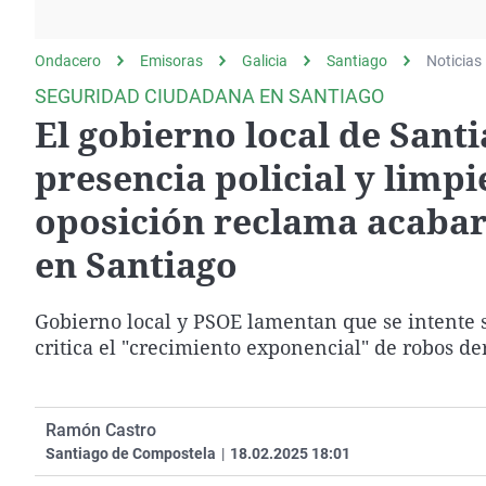
La rosa de los vientos
Caso
Extremadura
Gente viajera
Retornados
Galicia
Ondacero
Emisoras
Galicia
Santiago
Noticias
Como el perro y el
Equipo de investigación
La Rioja
SEGURIDAD CIUDADANA EN SANTIAGO
gato
El gobierno local de Sant
Operación Viuda
Navarra
Negra
País Vasco
presencia policial y limp
oposición reclama acabar
en Santiago
Gobierno local y PSOE lamentan que se intente s
critica el "crecimiento exponencial" de robos d
Ramón Castro
Santiago de Compostela
|
18.02.2025 18:01