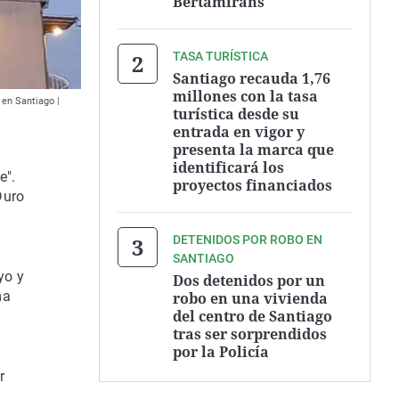
Bertamiráns
TASA TURÍSTICA
Santiago recauda 1,76
millones con la tasa
 en Santiago |
turística desde su
entrada en vigor y
presenta la marca que
identificará los
e".
proyectos financiados
Duro
DETENIDOS POR ROBO EN
SANTIAGO
yo y
Dos detenidos por un
ma
robo en una vivienda
del centro de Santiago
tras ser sorprendidos
por la Policía
r