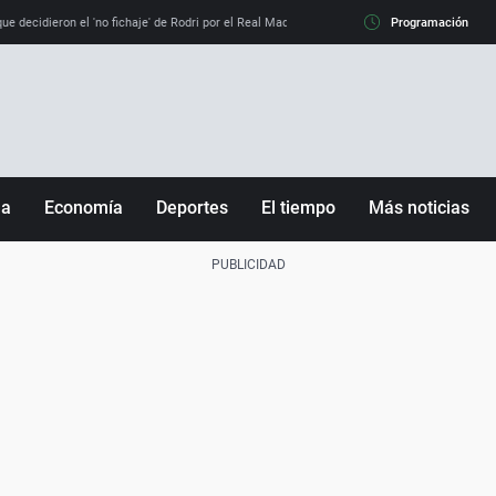
e decidieron el 'no fichaje' de Rodri por el Real Madrid y su 'sí' al Barça
Programación
La llamada de
ña
Economía
Deportes
El tiempo
Más noticias
Fútbol
Sociedad
Baloncesto
Mundo
Tenis
Salud
Motor
Cultura
Ciencia y Tecnología
adrid
Gastronomía
nciana
Medio ambiente