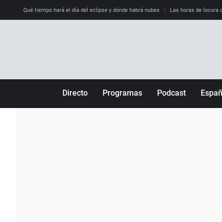
Qué tiempo hará el día del eclipse y dónde habrá nubes
Las horas de locura qu
Directo
Programas
Podcast
Espa
Más de uno
Los Perseguidos
Andalucía
Por fin
Malas decisiones
Aragón
Julia en la onda
Expedientes del más allá
Baleares
La brújula
El viaje del Guernica
Cantabria
Radioestadio
Invisibles
Cataluña
Radioestadio noche
Prohibido morirse
Comunidad de M
El colegio invisible
Esto no ha pasado
Comunitat Vale