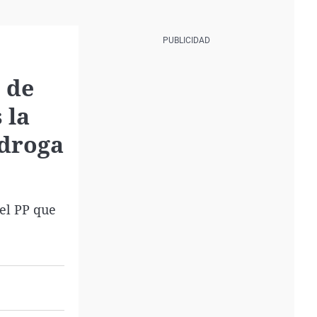
 de
 la
 droga
del PP que