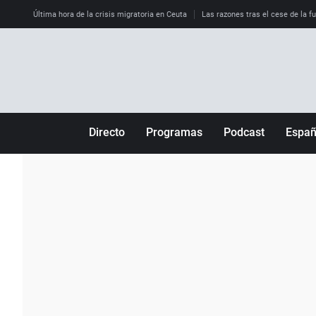
Última hora de la crisis migratoria en Ceuta
Las razones tras el cese de la f
Directo
Programas
Podcast
Espa
Más de uno
Los Perseguidos
Andalucía
Por fin
Malas decisiones
Aragón
Julia en la onda
Expedientes del más allá
Baleares
La brújula
El viaje del Guernica
Cantabria
Radioestadio
Invisibles
Cataluña
Radioestadio noche
Prohibido morirse
Comunidad de M
El colegio invisible
Esto no ha pasado
Comunitat Vale