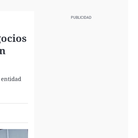
gocios
en
 entidad