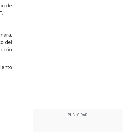
io de
".
ámara,
co del
mercio
miento