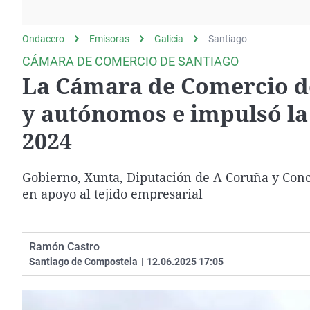
La rosa de los vientos
Caso
Extremadura
Gente viajera
Retornados
Galicia
Ondacero
Emisoras
Galicia
Santiago
Como el perro y el
Equipo de investigación
La Rioja
CÁMARA DE COMERCIO DE SANTIAGO
gato
La Cámara de Comercio de
Operación Viuda
Navarra
Negra
País Vasco
y autónomos e impulsó la
2024
Gobierno, Xunta, Diputación de A Coruña y Conce
en apoyo al tejido empresarial
Ramón Castro
Santiago de Compostela
|
12.06.2025 17:05