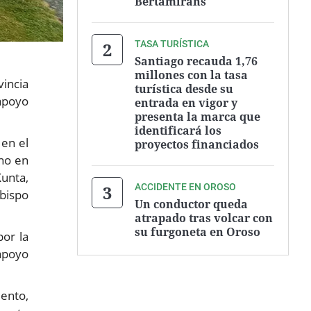
Bertamiráns
TASA TURÍSTICA
Santiago recauda 1,76
millones con la tasa
vincia
turística desde su
 apoyo
entrada en vigor y
presenta la marca que
identificará los
 en el
proyectos financiados
rno en
Xunta,
ACCIDENTE EN OROSO
obispo
Un conductor queda
atrapado tras volcar con
su furgoneta en Oroso
por la
 apoyo
iento,