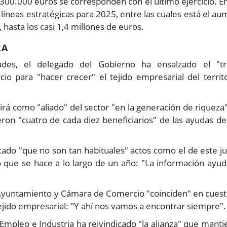
 300.000 euros se corresponden con el último ejercicio. E
 líneas estratégicas para 2025, entre las cuales está el a
 hasta los casi 1,4 millones de euros.
RA
ades, el delegado del Gobierno ha ensalzado el "tr
 para "hacer crecer" el tejido empresarial del territo
á como "aliado" del sector "en la generación de riqueza"
ron "cuatro de cada diez beneficiarios" de las ayudas de
acado "que no son tan habituales" actos como el de este j
 que se hace a lo largo de un año: "La información ayud
Ayuntamiento y Cámara de Comercio "coinciden" en cuest
tejido empresarial: "Y ahí nos vamos a encontrar siempre".
 Empleo e Industria ha reivindicado "la alianza" que manti