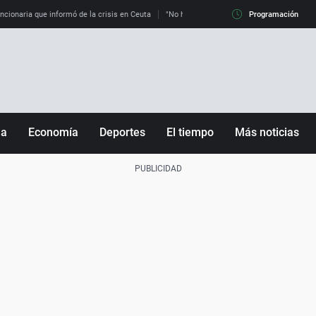
uncionaria que informó de la crisis en Ceuta
"No hay mafias, que no nos engañen": exper
Programación
ña
Economía
Deportes
El tiempo
Más noticias
Fútbol
Sociedad
Baloncesto
Mundo
Tenis
Salud
Motor
Cultura
Ciencia y Tecnología
adrid
Gastronomía
nciana
Medio ambiente