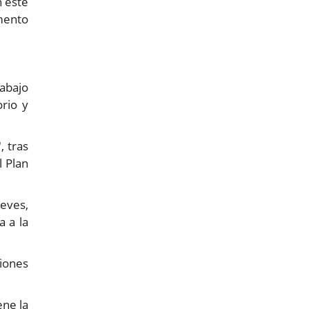
n este
umento
abajo
rio y
, tras
l Plan
ueves,
a a la
iones
ene la