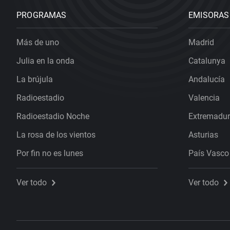
PROGRAMAS
EMISORAS
Más de uno
Madrid
Julia en la onda
Catalunya
La brújula
Andalucía
Radioestadio
Valencia
Radioestadio Noche
Extremadu
La rosa de los vientos
Asturias
Por fin no es lunes
País Vasco
Ver todo
Ver todo