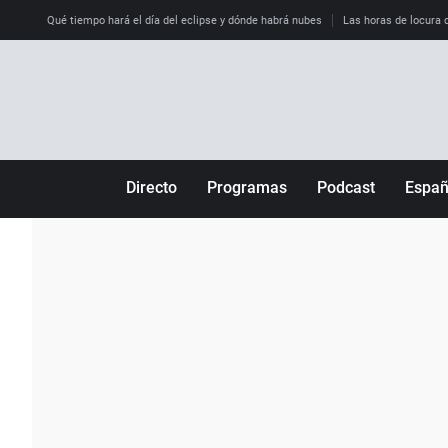
Qué tiempo hará el día del eclipse y dónde habrá nubes
Las horas de locura qu
Directo
Programas
Podcast
Espa
Más de uno
Los Perseguidos
Andalucía
Por fin
Malas decisiones
Aragón
Julia en la onda
Expedientes del más allá
Baleares
La brújula
El viaje del Guernica
Cantabria
Radioestadio
Invisibles
Cataluña
Radioestadio noche
Prohibido morirse
Comunidad de M
El colegio invisible
Esto no ha pasado
Comunitat Vale