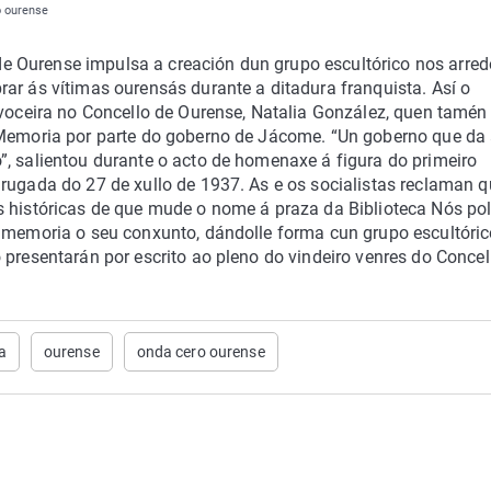
o ourense
 Ourense impulsa a creación dun grupo escultórico nos arred
ar ás vítimas ourensás durante a ditadura franquista. Así o
 voceira no Concello de Ourense, Natalia González, quen tamén
a Memoria por parte do goberno de Jácome. “Un goberno que da
”, salientou durante o acto de homenaxe á figura do primeiro
drugada do 27 de xullo de 1937. As e os socialistas reclaman q
s históricas de que mude o nome á praza da Biblioteca Nós po
e memoria o seu conxunto, dándolle forma cun grupo escultóri
 presentarán por escrito ao pleno do vindeiro venres do Concel
a
ourense
onda cero ourense