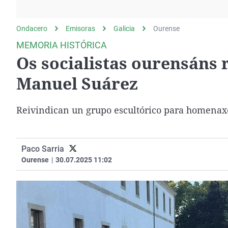
La rosa de los vientos
Caso
Extremadura
Gente viajera
Retornados
Galicia
Ondacero
Emisoras
Galicia
Ourense
Como el perro y el
Equipo de investigación
La Rioja
MEMORIA HISTÓRICA
gato
Os socialistas ourensáns r
Operación Viuda
Navarra
Negra
País Vasco
Manuel Suárez
Reivindican un grupo escultórico para homenaxe
Paco Sarria
Ourense
|
30.07.2025 11:02