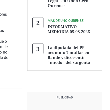
Legal" en Onda Cero
Ourense
ores
MÁS DE UNO OURENSE
INFORMATIVO
 as
MEDIODIA 05-08-2026
ue o
lo de
La diputada del PP
acumuló 7 multas en
co no
Bande y dice sentir
lo de
´miedo´ del sargento