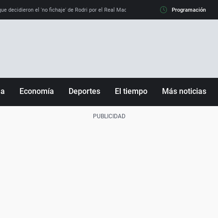
e decidieron el 'no fichaje' de Rodri por el Real Madrid y su 'sí' al Barça
Programación
La llamada de
ña
Economía
Deportes
El tiempo
Más noticias
Fútbol
Sociedad
Baloncesto
Mundo
Tenis
Salud
Motor
Cultura
Ciencia y Tecnología
adrid
Gastronomía
nciana
Medio ambiente