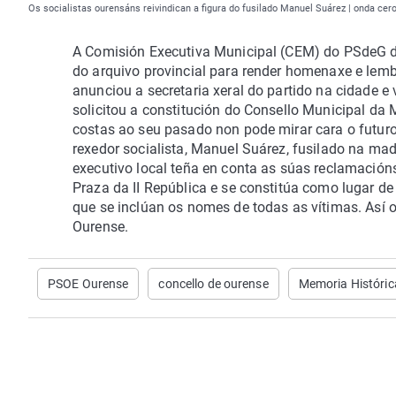
Os socialistas ourensáns reivindican a figura do fusilado Manuel Suárez | onda cer
A Comisión Executiva Municipal (CEM) do PSdeG de
do arquivo provincial para render homenaxe e lembr
anunciou a secretaria xeral do partido na cidade e
solicitou a constitución do Consello Municipal d
costas ao seu pasado non pode mirar cara o futuro
rexedor socialista, Manuel Suárez, fusilado na ma
executivo local teña en conta as súas reclamación
Praza da II República e se constitúa como lugar d
que se inclúan os nomes de todas as vítimas. Así o
Ourense.
PSOE Ourense
concello de ourense
Memoria Históric