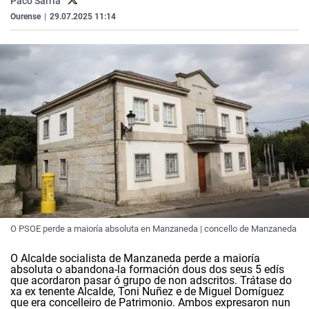
Paco Sarria
La rosa de los vientos
Caso
Extremadura
Virales
Ourense
|
29.07.2025 11:14
Gente viajera
Retornados
Galicia
Televisión
Como el perro y el gat
Equipo de investigaci
La Rioja
Elecciones
Operación Viuda Negr
Navarra
País Vasco
O PSOE perde a maioría absoluta en Manzaneda | concello de Manzaneda
O Alcalde socialista de Manzaneda perde a maioría
absoluta o abandona-la formación dous dos seus 5 edís
que acordaron pasar ó grupo de non adscritos. Trátase do
xa ex tenente Alcalde, Toni Nuñez e de Miguel Domíguez
que era concelleiro de Patrimonio. Ambos expresaron nun