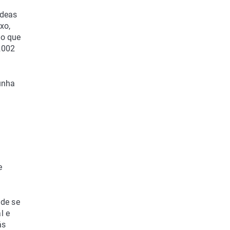
ldeas
xo,
co que
2002
unha
e
nde se
l e
ás