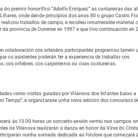
ga do premio honorífico “Adolfo Enríquez” as cantareiras das a
 Liñares, onde dende principios dos anos 80 o grupo Castro Flo
realizou traballos de campo, e recolleu innumerable material 
r da provincia de Ourense en 1997 e que tivo continuación en 
en colaboración cos artesáns participantes programou tamén 
ue os asistentes poderán ter a experiencia de traballar cos
as, cos orfebres, cos carpinteiros ou coas costureiras.
idades como visitas guiadas por Vilanova dos Infantes baixo a
no Tempo”, e organizarase unha nova edición dos concursos d
ecerá ás 13.00 horas un concerto-sesión vermú nos campos o
es de Vilanova realizarán a danza en honor da Virxe do Crista
articiparán nunha xornada dedicada ao folclore que comezará 