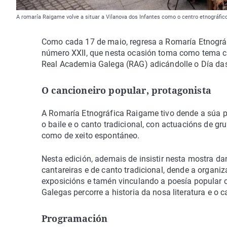
A romaría Raigame volve a situar a Vilanova dos Infantes como o centro etnográfico
Como cada 17 de maio, regresa a Romaría Etnográf
número XXII, que nesta ocasión toma como tema ce
Real Academia Galega (RAG) adicándolle o Día das 
O cancioneiro popular, protagonista
A Romaría Etnográfica Raigame tivo dende a súa pr
o baile e o canto tradicional, con actuacións de g
como de xeito espontáneo.
Nesta edición, ademais de insistir nesta mostra d
cantareiras e de canto tradicional, dende a organiz
exposicións e tamén vinculando a poesía popular c
Galegas percorre a historia da nosa literatura e o c
Programación