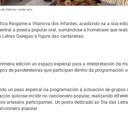
 de Galicia | onda cero
ica Raigame a Vilanova dos Infantes, acadando xa a súa edic
ntral a poesía popular oral, sumándose á homenaxe que reali
Letras Galegas á figura das cantareiras.
imeira edición un espazo especial para a interpretación da mú
rupos de pandereteiras que participan dentro da programación of
ando un peso especial na programación á actuación de grupos 
ación quíxose incidir no cancioneiro popular, realizando difere
os artesáns participantes. Un posto dedicado ao Día das Letr
ancioneiro popular.