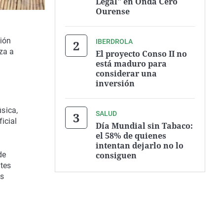
Legal" en Onda Cero
Ourense
ión
IBERDROLA
za a
El proyecto Conso II no
está maduro para
considerar una
inversión
sica,
SALUD
icial
Día Mundial sin Tabaco:
el 58% de quienes
intentan dejarlo no lo
consiguen
de
ntes
as