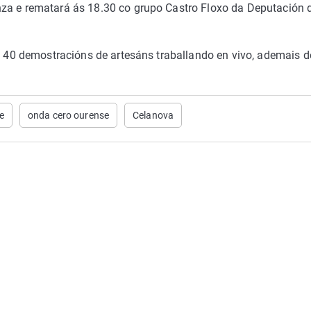
nza e rematará ás 18.30 co grupo Castro Floxo da Deputación 
on 40 demostracións de artesáns traballando en vivo, ademais d
e
onda cero ourense
Celanova