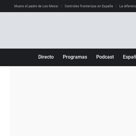
Muere el padre de Leo Messi
Controles fronterizos en España
La diferenc
Directo
Programas
Podcast
Espa
Más de uno
Los Perseguidos
Andalucía
Por fin
Malas decisiones
Aragón
Julia en la onda
Expedientes del más allá
Baleares
La brújula
El viaje del Guernica
Cantabria
Radioestadio
Invisibles
Cataluña
Radioestadio noche
Prohibido morirse
Comunidad de M
El colegio invisible
Esto no ha pasado
Comunitat Vale