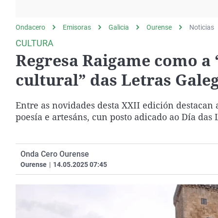
La rosa de los vientos
Caso
Extremadura
Gente viajera
Retornados
Galicia
Ondacero
Emisoras
Galicia
Ourense
Noticias
Como el perro y el
Equipo de investigación
La Rioja
CULTURA
gato
Regresa Raigame como a “
Operación Viuda
Navarra
Negra
País Vasco
cultural” das Letras Gale
Entre as novidades desta XXII edición destacan 
poesía e artesáns, cun posto adicado ao Día das 
Onda Cero Ourense
Ourense
|
14.05.2025 07:45