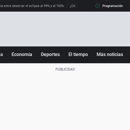
ia entre observar el eclipse al 99% y al 100%
¿Cómo es llegar a Italia con controles fro
Programación
ña
Economía
Deportes
El tiempo
Más noticias
Fútbol
Sociedad
Baloncesto
Mundo
Tenis
Salud
Motor
Cultura
Ciencia y Tecnología
adrid
Gastronomía
nciana
Medio ambiente