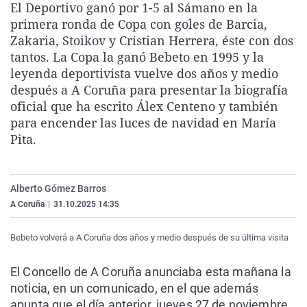
El Deportivo ganó por 1-5 al Sámano en la
La rosa de los vientos
Caso
Extremadura
Virales
primera ronda de Copa con goles de Barcia,
Gente viajera
Retornados
Galicia
Televisión
Zakaria, Stoikov y Cristian Herrera, éste con dos
tantos. La Copa la ganó Bebeto en 1995 y la
Como el perro y el gat
Equipo de investigaci
La Rioja
Elecciones
leyenda deportivista vuelve dos años y medio
Operación Viuda Negr
Navarra
después a A Coruña para presentar la biografía
oficial que ha escrito Álex Centeno y también
País Vasco
para encender las luces de navidad en María
Pita.
Alberto Gómez Barros
A Coruña
|
31.10.2025 14:35
Bebeto volverá a A Coruña dos años y medio después de su última visita
El Concello de A Coruña anunciaba esta mañana la
noticia, en un comunicado, en el que además
apunta que el día anterior, jueves 27 de noviembre,