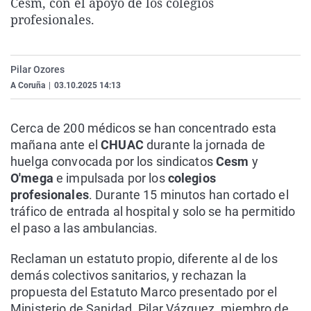
Cesm, con el apoyo de los colegios
La rosa de los vientos
Caso
Extremadura
Virales
profesionales.
Gente viajera
Retornados
Galicia
Televisión
Como el perro y el gat
Equipo de investigaci
La Rioja
Elecciones
Pilar Ozores
Operación Viuda Negr
Navarra
A Coruña
|
03.10.2025 14:13
País Vasco
Cerca de 200 médicos se han concentrado esta
mañana ante el
CHUAC
durante la jornada de
huelga convocada por los sindicatos
Cesm
y
O'mega
e impulsada por los
colegios
profesionales
. Durante 15 minutos han cortado el
tráfico de entrada al hospital y solo se ha permitido
el paso a las ambulancias.
Reclaman un estatuto propio, diferente al de los
demás colectivos sanitarios, y rechazan la
propuesta del Estatuto Marco presentado por el
Ministerio de Sanidad. Pilar Vázquez. miembro de