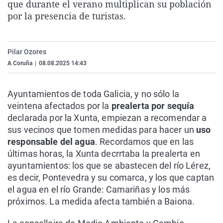
que durante el verano multiplican su población
La rosa de los vientos
Caso
Extremadura
Virales
por la presencia de turistas.
Gente viajera
Retornados
Galicia
Televisión
Como el perro y el gat
Equipo de investigaci
La Rioja
Elecciones
Pilar Ozores
Operación Viuda Negr
Navarra
A Coruña
|
08.08.2025 14:43
País Vasco
Ayuntamientos de toda Galicia, y no sólo la
veintena afectados por la
prealerta por sequía
declarada por la Xunta, empiezan a recomendar a
sus vecinos que tomen medidas para hacer un
uso
responsable del agua
. Recordamos que en las
últimas horas, la Xunta decrrtaba la prealerta en
ayuntamientos: los que se abastecen del río Lérez,
es decir, Pontevedra y su comarca, y los que captan
el agua en el río Grande: Camariñas y los más
próximos. La medida afecta también a Baiona.