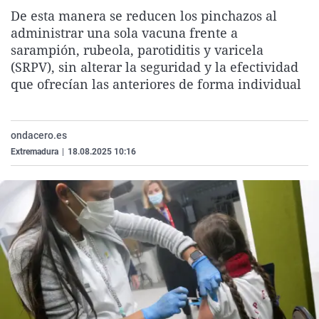
La rosa de los vientos
Caso
Extremadura
Virales
De esta manera se reducen los pinchazos al
administrar una sola vacuna frente a
Gente viajera
Retornados
Galicia
Televisión
sarampión, rubeola, parotiditis y varicela
Como el perro y el gat
Equipo de investigaci
La Rioja
Elecciones
(SRPV), sin alterar la seguridad y la efectividad
que ofrecían las anteriores de forma individual
Operación Viuda Negr
Navarra
País Vasco
ondacero.es
Extremadura
|
18.08.2025 10:16