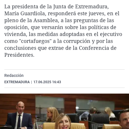
La rosa de los vientos
Caso
Extremadura
Virales
La presidenta de la Junta de Extremadura,
María Guardiola, responderá este jueves, en el
Gente viajera
Retornados
Galicia
Televisión
pleno de la Asamblea, a las preguntas de las
Como el perro y el gat
Equipo de investigaci
La Rioja
Elecciones
oposición, que versarán sobre las políticas de
vivienda, las medidas adoptadas en el ejecutivo
Operación Viuda Negr
Navarra
como "cortafuegos" a la corrupción y por las
País Vasco
conclusiones que extrae de la Conferencia de
Presidentes.
Redacción
EXTREMADURA
|
17.06.2025 16:43