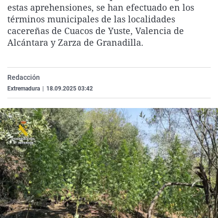
estas aprehensiones, se han efectuado en los
La rosa de los vientos
Caso
Extremadura
Virales
términos municipales de las localidades
Gente viajera
Retornados
Galicia
Televisión
cacereñas de Cuacos de Yuste, Valencia de
Alcántara y Zarza de Granadilla.
Como el perro y el gat
Equipo de investigaci
La Rioja
Elecciones
Operación Viuda Negr
Navarra
País Vasco
Redacción
Extremadura
|
18.09.2025 03:42