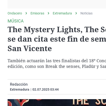
La rosa de los vientos
Caso
Extremadura
Gente viajera
Retornados
Galicia
Ondacero
Emisoras
Extremadura
Noticias
Como el perro y el
Equipo de investigación
La Rioja
MÚSICA
gato
The Mystery Lights, The S
Operación Viuda
Navarra
Negra
País Vasco
se dan cita este fin de se
San Vicente
También actuarán las tres finalistas del 18º Conc
edición, como son Break the senses, Pladür y Sar
Redacción
Extremadura
|
02.07.2025 03:44