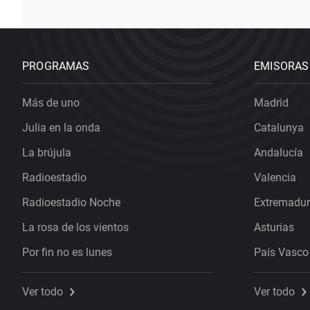
PROGRAMAS
EMISORAS
Más de uno
Madrid
Julia en la onda
Catalunya
La brújula
Andalucía
Radioestadio
Valencia
Radioestadio Noche
Extremadu
La rosa de los vientos
Asturias
Por fin no es lunes
País Vasco
Ver todo
Ver todo