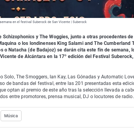
e semana en el festival Suberock de San Vicente | Suberock
 Schizophonics y The Woggies, junto a otras procedentes de
Maquina o los londinenses King Salami and The Cumberland 
 o Natacha (de Badajoz) se darán cita este fin de semana, l
n Vicente de Alcántara en la 17º edición del Festival Suberock
o Solo, The Smoggers, Ian Kay, Las Gónadas y Automatic Love
so de bandas del festival, entre las 201 presentadas esta edici
ue optan al premio de este año tras la selección llevada a cab
dos entre promotores, prensa musical, DJ o locutores de radio.
Música