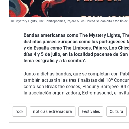
The Mystery Lights, The Schizophonics, Pájaro o Los Chicos se dan cita este fin d
Bandas americanas como The Mystery Lights, The
distintos países europeos como los portugueses 
y de España como The Limboos, Pájaro, Los Chicos
días 4 y 5 de julio, en la localidad pacense de Sa
lema es 'gratis y a la sombra'.
Junto a dichas bandas, que se completan con Pabl
también actuarán las tres finalistas del 18º Concur
como son Break the senses, Pladür y Sarajevo '84 q
la asociación organizadora, Extremasound, e invita
rock
noticias extremadura
Festivales
Cultura