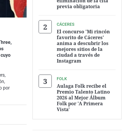
eliminación de la cita
previa obligatoria
CÁCERES
El concurso 'Mi rincón
favorito de Cáceres'
Three,
anima a descubrir los
mejores sitios de la
os
ciudad a través de
, cuyo
Instagram
rs,
FOLK
ón,
Aulaga Folk recibe el
o por
Premio Talento Latino
2026 al Mejor Álbum
Folk por 'A Primera
Vista'