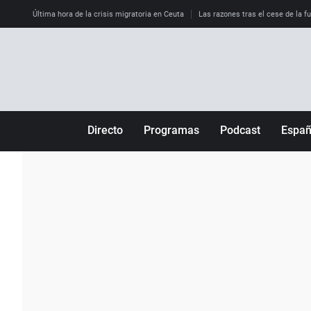
Última hora de la crisis migratoria en Ceuta
Las razones tras el cese de la f
Directo
Programas
Podcast
Espa
Más de uno
Los Perseguidos
Andalucía
Por fin
Malas decisiones
Aragón
Julia en la onda
Expedientes del más allá
Baleares
La brújula
El viaje del Guernica
Cantabria
Radioestadio
Invisibles
Cataluña
Radioestadio noche
Prohibido morirse
Comunidad de M
El colegio invisible
Esto no ha pasado
Comunitat Vale