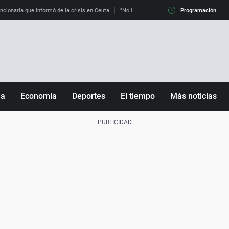
uncionaria que informó de la crisis en Ceuta
"No hay mafias, que no nos engañen": exper
Programación
ña
Economía
Deportes
El tiempo
Más noticias
Fútbol
Sociedad
Baloncesto
Mundo
Tenis
Salud
Motor
Cultura
Ciencia y Tecnología
adrid
Gastronomía
nciana
Medio ambiente