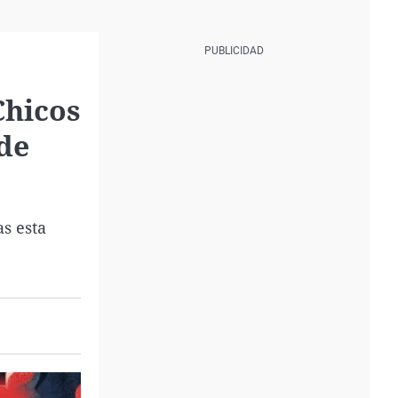
Chicos
 de
as esta